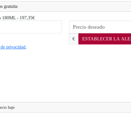
s gratuita
us 180ML - 197,35€
€
ESTABLECER LA ALE
a de privacidad
.
ecio baje