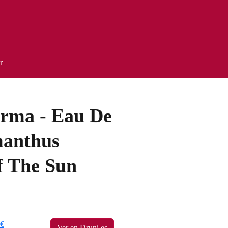
r
rma - Eau De
anthus
f The Sun
5€
Ver en Druni.es