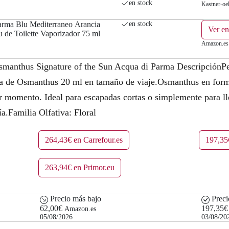
en stock
Kastner-oeh
€
rma Blu Mediterraneo Arancia
en stock
Ver e
.
 de Toilette Vaporizador 75 ml
Amazon.es
manthus Signature of the Sun Acqua di Parma DescripciónP
cia de Osmanthus 20 ml en tamaño de viaje.Osmanthus en forma
r momento. Ideal para escapadas cortas o simplemente para ll
ía.Familia Olfativa: Floral
264,43€ en Carrefour.es
197,35
263,94€ en Primor.eu
Precio más bajo
Preci
62,00€
197,35€
Amazon.es
05/08/2026
03/08/20