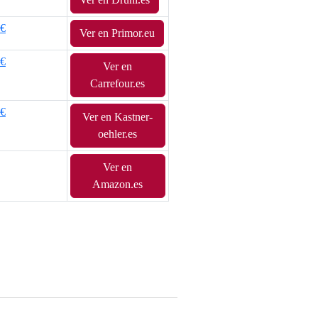
4€
Ver en Primor.eu
3€
Ver en
Carrefour.es
5€
Ver en Kastner-
oehler.es
Ver en
Amazon.es