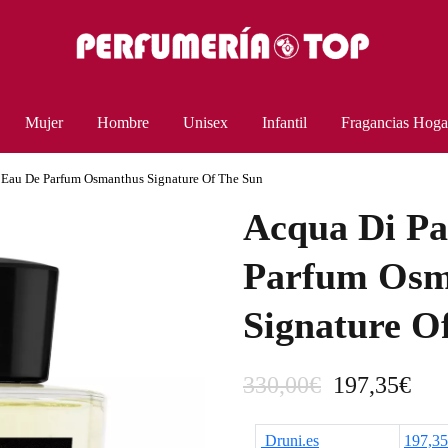
Mujer
Hombre
Unisex
Infantil
Fragancias Hoga
 Eau De Parfum Osmanthus Signature Of The Sun
Acqua Di Pa
Parfum Osm
Signature O
E
E
330,00
€
197,35
€
l
l
Druni.es
197,3