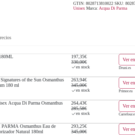
GTIN: 8028713810022
SKU:
8028
a
e
Unisex
Marca:
Acqua Di Parma
l
s
e
:
recios
r
1
a
9
 180ML
197,35€
Ver en
330,00€
:
7
en stock
Druni.es
3
,
ignatures of the Sun Osmanthus
263,94€
Ver en
3
3
um 180 ml
345,00€
en stock
Primor.eu
0
5
isex Acqua Di Parma Osmanthus
264,43€
Ver en
,
€
285,58€
en stock
Carrefour.e
0
.
PARMA Osmanthus Eau de
293,25€
Ver en
0
rizador Natural 180ml
345,00€