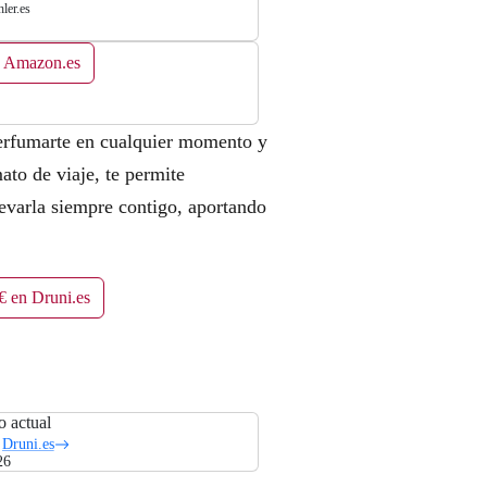
ler.es
n Amazon.es
erfumarte en cualquier momento y
to de viaje, te permite
evarla siempre contigo, aportando
€ en Druni.es
o actual
Druni.es
26