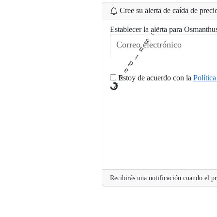
Cree su alerta de caída de precio
.
..
Establecer la alerta para Osmanth
g
n
i
d
a
o
Estoy de acuerdo con la
Polític
L
Recibirás una notificación cuando el pr