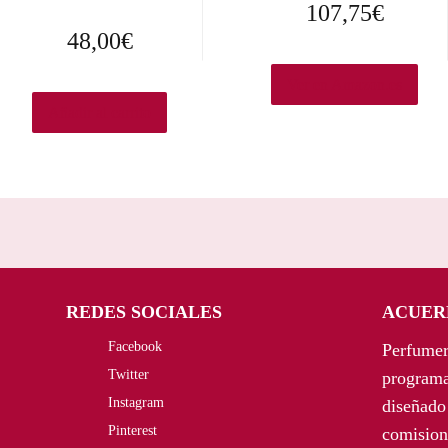
107,75
€
48,00
€
Ver en Amazon.es
Añadir al carrito
REDES SOCIALES
ACUER
Facebook
Perfumer
Twitter
programa
Instagram
diseñado 
Pinterest
comision