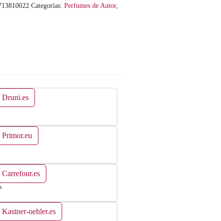
713810022
Categorías:
Perfumes de Autor
,
 Druni.es
 Primor.eu
 Carrefour.es
s
 Kastner-oehler.es