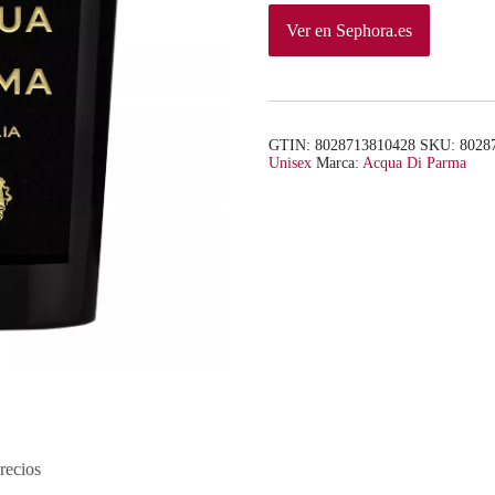
Ver en Sephora.es
GTIN: 8028713810428
SKU:
8028
Unisex
Marca:
Acqua Di Parma
recios