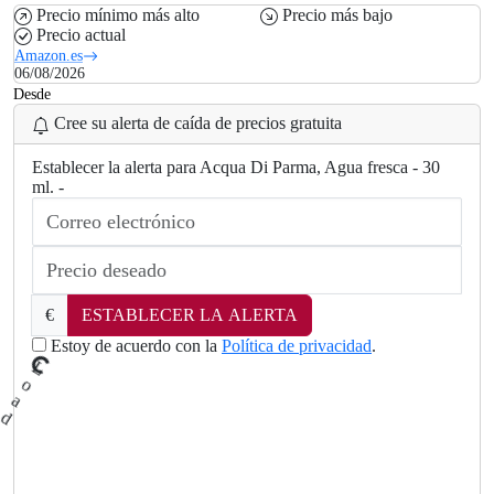
Precio mínimo más alto
Precio más bajo
Precio actual
Amazon.es
06/08/2026
Desde
Cree su alerta de caída de precios gratuita
Establecer la alerta para Acqua Di Parma, Agua fresca - 30
ml. -
€
ESTABLECER LA ALERTA
Estoy de acuerdo con la
Política de privacidad
.
L
oad
ng
.
i
.
.