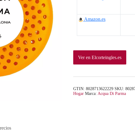
Amazon.es
Ver en Elcorteingles.es
GTIN: 8028713622229
SKU:
8028
Hogar
Marca:
Acqua Di Parma
recios