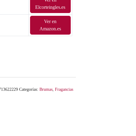
Elcorteingles.es
Ver en
Amazon.es
713622229
Categorías:
Brumas
,
Fragancias