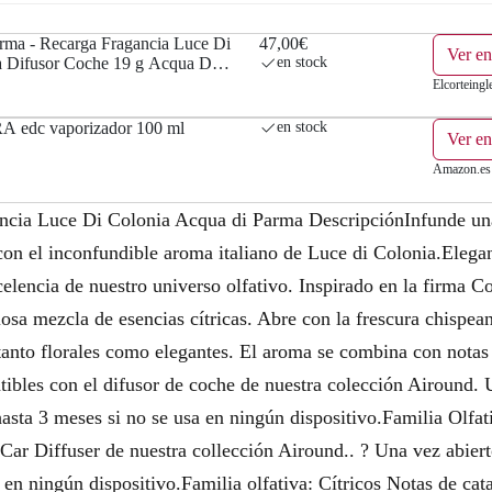
rma - Recarga Fragancia Luce Di
47,00€
Ver en
a Difusor Coche 19 g Acqua Di
en stock
Elcorteingl
A edc vaporizador 100 ml
en stock
Ver e
Amazon.es
cia Luce Di Colonia Acqua di Parma DescripciónInfunde una 
 con el inconfundible aroma italiano de Luce di Colonia.Eleg
lencia de nuestro universo olfativo. Inspirado en la firma Col
osa mezcla de esencias cítricas. Abre con la frescura chispeant
tanto florales como elegantes. El aroma se combina con nota
ibles con el difusor de coche de nuestra colección Airound. U
asta 3 meses si no se usa en ningún dispositivo.Familia Olfat
Car Diffuser de nuestra collección Airound.. ? Una vez abiert
 en ningún dispositivo.Familia olfativa: Cítricos Notas de cata