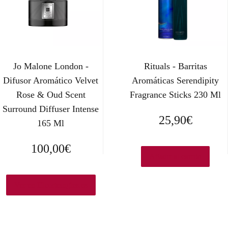
Jo Malone London -
Rituals - Barritas
Difusor Aromático Velvet
Aromáticas Serendipity
Rose & Oud Scent
Fragrance Sticks 230 Ml
Surround Diffuser Intense
25,90
€
165 Ml
100,00
€
Añadir al carrito
Ver en Elcorteingles.es