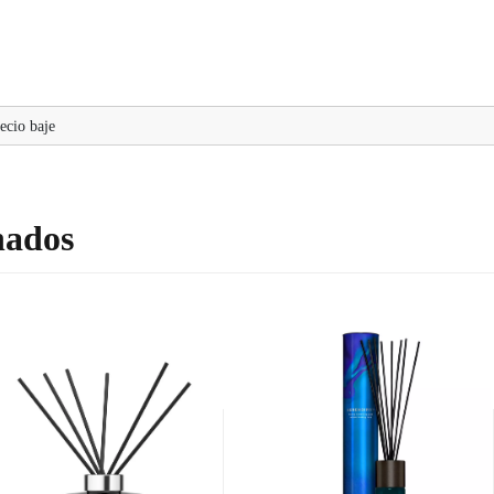
ecio baje
nados