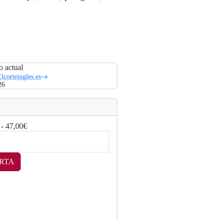
o actual
lcorteingles.es
26
 - 47,00€
RTA