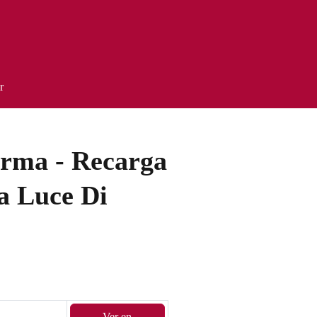
r
rma - Recarga
a Luce Di
Ver en