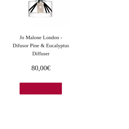
Jo Malone London -
Difusor Pine & Eucalyptus
Diffuser
80,00
€
Ver en Amazon.es