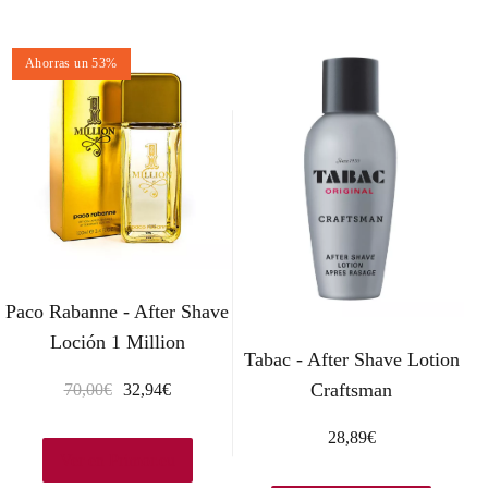
Ahorras un 53%
Paco Rabanne - After Shave
Loción 1 Million
Tabac - After Shave Lotion
Craftsman
E
E
70,00
€
32,94
€
l
l
28,89
€
p
p
Ver en Primor.eu
r
r