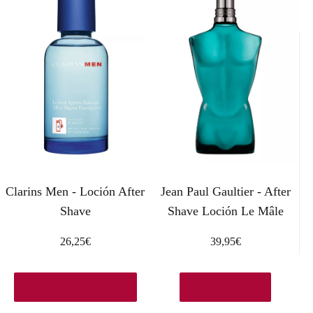
Clarins Men - Loción After
Jean Paul Gaultier - After
Shave
Shave Loción Le Mâle
26,25
€
39,95
€
Ver en Elcorteingles.es
Ver en Druni.es