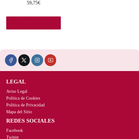
59,75
€
,
€
0
.
0
Ver en Elcorteingles.es
€
.
LEGAL
Aviso Legal
Política de Cookies
Política de Privacidad
Mapa del Sitio
REDES SOCIALES
Facebook
Twitter