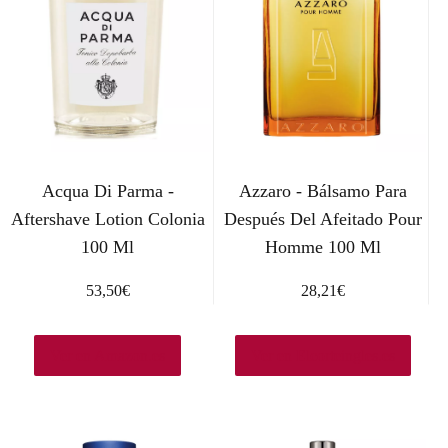
Acqua Di Parma -
Azzaro - Bálsamo Para
Aftershave Lotion Colonia
Después Del Afeitado Pour
100 Ml
Homme 100 Ml
53,50
€
28,21
€
Ver en Amazon.es
Ver en Elcorteingles.es