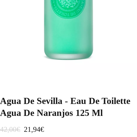
Agua De Sevilla - Eau De Toilette
Agua De Naranjos 125 Ml
E
E
42,00
€
21,94
€