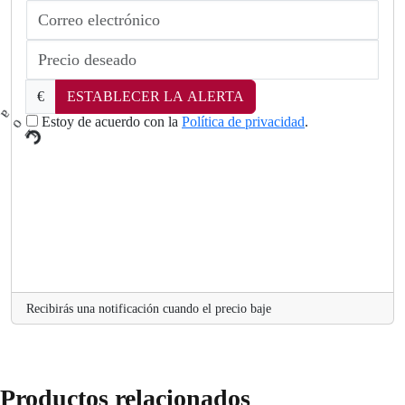
€
ESTABLECER LA ALERTA
Estoy de acuerdo con la
Política de privacidad
.
L
o
a
d
i
n
Recibirás una notificación cuando el precio baje
Productos relacionados