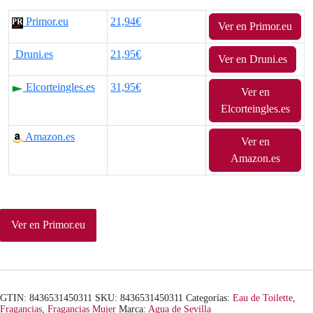
l
l
Primor.eu
21,94€
Ver en Primor.eu
p
p
Druni.es
21,95€
r
r
Ver en Druni.es
e
e
Elcorteingles.es
31,95€
Ver en
Elcorteingles.es
c
c
Amazon.es
i
i
Ver en
Amazon.es
o
o
o
a
r
c
Ver en Primor.eu
i
t
g
u
i
a
GTIN: 8436531450311
SKU:
8436531450311
Categorías:
Eau de Toilette
,
Fragancias
,
Fragancias Mujer
Marca:
Agua de Sevilla