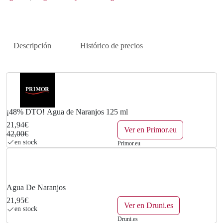
n
l
a
e
Descripción
Histórico de precios
l
s
e
:
r
2
a
1
¡48% DTO! Agua de Naranjos 125 ml
:
,
21,94€
Ver en Primor.eu
42,00€
4
9
en stock
Primor.eu
2
4
,
€
Agua De Naranjos
0
.
21,95€
Ver en Druni.es
en stock
0
Druni.es