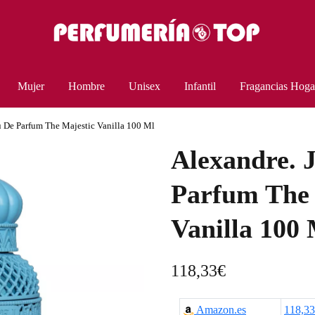
Mujer
Hombre
Unisex
Infantil
Fragancias Hoga
u De Parfum The Majestic Vanilla 100 Ml
Alexandre. 
Parfum The 
Vanilla 100
118,33
€
Amazon.es
118,3