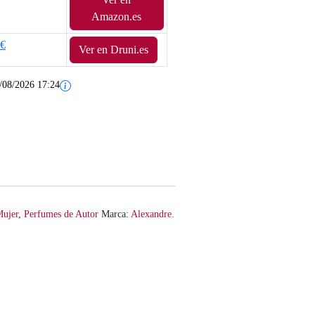
Amazon.es
0€
Ver en Druni.es
/08/2026 17:24
ujer
,
Perfumes de Autor
Marca:
Alexandre.