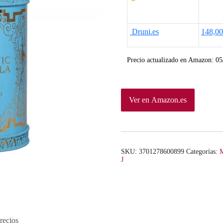
Druni.es
148,0
Precio actualizado en Amazon:
05
Ver en Amazon.es
SKU:
3701278600899
Categorías:
M
J
recios