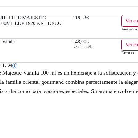
E J THE MAJESTIC
118,33€
Ver e
00ML EDP 1920 ART DECO'
Amazon.es
 Vanilla
148,00€
Ver en
en stock
Druni.es
6 17:24
Majestic Vanilla 100 ml es un homenaje a la sofisticación y e
la familia oriental gourmand combina perfectamente la eleganc
 día a día como para ocasiones especiales. Su aroma envolvent