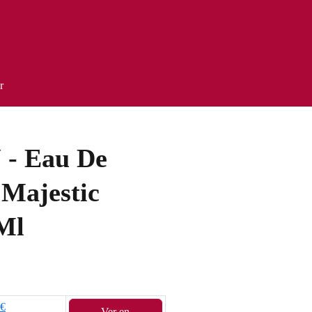
r
J - Eau De
Majestic
 Ml
3€
Ver en