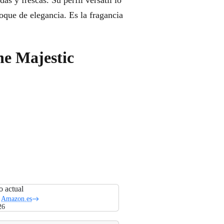
as y frescas. Su perfil versátil lo
toque de elegancia. Es la fragancia
he Majestic
o actual
Amazon.es
26