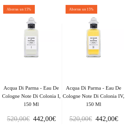
Ahorras un 15%
Ahorras un 15%
Acqua Di Parma - Eau De
Acqua Di Parma - Eau De
Cologne Note Di Colonia I,
Cologne Note Di Colonia IV,
150 Ml
150 Ml
E
E
E
E
520,00
€
442,00
€
520,00
€
442,00
€
l
l
l
l