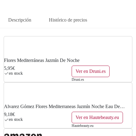
Descripción
Histórico de precios
Flores Mediterráneas Jazmín De Noche
5,95€
Ver en Druni.es
en stock
Druni.es
Alvarez Gómez Flores Mediterraneas Jazmín Noche Eau De
Toilette Spray 150ml
9,18€
Ver en Hautebeauty.eu
en stock
Hautebeauty.eu