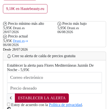
9,18€ en Hautebeauty.eu
Precio mínimo más alto
Precio más bajo
5,95€
5,95€
Druni.es
Druni.es
28/07/2026
06/08/2026
Precio actual
5,95€
Druni.es
06/08/2026
Desde 28/07/2026
Cree su alerta de caída de precios gratuita
Establecer la alerta para Flores Mediterráneas Jazmín De
Noche - 5,95€
.
..
g
n
i
d
€
ESTABLECER LA ALERTA
a
o
Estoy de acuerdo con la
Política de privacidad
.
L