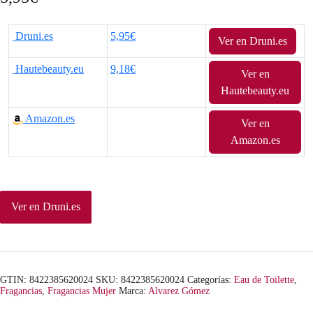
Druni.es
5,95€
Ver en Druni.es
Hautebeauty.eu
9,18€
Ver en
Hautebeauty.eu
Amazon.es
Ver en
Amazon.es
Ver en Druni.es
GTIN: 8422385620024
SKU:
8422385620024
Categorías:
Eau de Toilette
,
Fragancias
,
Fragancias Mujer
Marca:
Alvarez Gómez