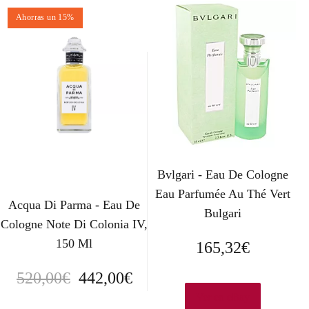
Ahorras un 15%
Bvlgari - Eau De Cologne
Eau Parfumée Au Thé Vert
Acqua Di Parma - Eau De
Bulgari
Cologne Note Di Colonia IV,
150 Ml
165,32
€
E
E
520,00
€
442,00
€
Ver en eBay
l
l