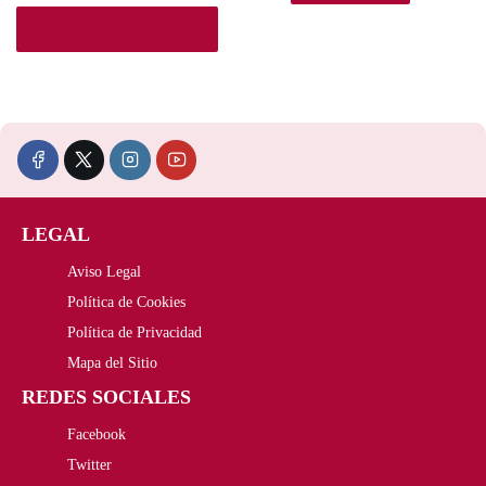
p
p
Ver en Kastner-oehler.es
r
r
e
e
c
c
i
i
LEGAL
o
o
Aviso Legal
o
a
Política de Cookies
r
c
Política de Privacidad
i
t
Mapa del Sitio
REDES SOCIALES
g
u
Facebook
i
a
Twitter