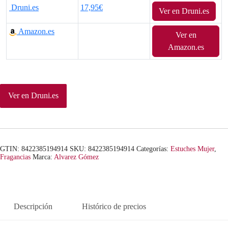
Druni.es
17,95€
Ver en Druni.es
Amazon.es
Ver en
Amazon.es
Ver en Druni.es
GTIN: 8422385194914
SKU:
8422385194914
Categorías:
Estuches Mujer
,
Fragancias
Marca:
Alvarez Gómez
Descripción
Histórico de precios