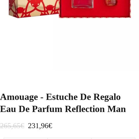
Amouage - Estuche De Regalo
Eau De Parfum Reflection Man
E
E
265,65
€
231,96
€
l
l