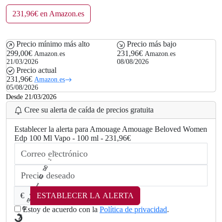
5
231,96€ en Amazon.es
€
.
Precio mínimo más alto
Precio más bajo
299,00€
231,96€
Amazon.es
Amazon.es
21/03/2026
08/08/2026
Precio actual
231,96€
Amazon.es
05/08/2026
Desde 21/03/2026
Cree su alerta de caída de precios gratuita
Establecer la alerta para Amouage Amouage Beloved Women
Edp 100 Ml Vapo - 100 ml - 231,96€
€
ESTABLECER LA ALERTA
Estoy de acuerdo con la
Política de privacidad
.
L