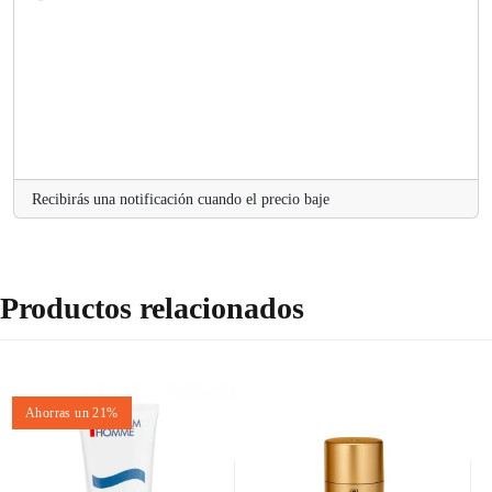
o
a
d
i
n
g
..
.
Recibirás una notificación cuando el precio baje
Productos relacionados
Ahorras un 21%