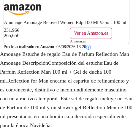
n
l
a
e
l
s
Amouage Amouage Beloved Women Edp 100 Ml Vapo - 100 ml
231,96€
e
:
Ver en Amazon.es
265,65€
Amazon.es
r
2
Precio actualizado en Amazon:
05/08/2026 13:20
Amouage Estuche de regalo Eau de Parfum Reflection Man
a
3
Amouage DescripciónComposición del estuche:Eau de
:
1
Parfum Reflection Man 100 ml + Gel de ducha 100
2
,
ml.Reflection for Man encarna el espíritu de refinamiento y
es convincente, distintivo e inconfundiblemente masculino
6
9
con un atractivo atemporal. Este set de regalo incluye un Eau
5
6
de Parfum de 100 ml y un shower gel Reflection Men de 100
,
€
ml presentados en una bonita caja decorada especialmente
6
.
para la época Navideña.