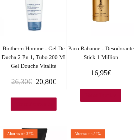
Biotherm Homme - Gel De
Paco Rabanne - Desodorante
Ducha 2 En 1, Tubo 200 Ml
Stick 1 Million
Gel Douche Vitalité
16,95
€
E
E
26,30
€
20,80
€
l
l
Ver en Druni.es
p
p
Ver en Amazon.es
r
r
e
e
Ahorras un 32%
Ahorras un 52%