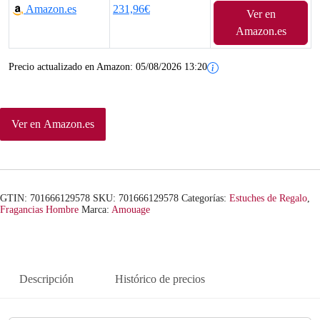
Amazon.es
231,96€
Ver en
p
p
Amazon.es
r
r
Precio actualizado en Amazon:
05/08/2026 13:20
e
e
c
c
Ver en Amazon.es
i
i
o
o
o
a
GTIN: 701666129578
SKU:
701666129578
Categorías:
Estuches de Regalo
,
r
c
Fragancias Hombre
Marca:
Amouage
i
t
g
u
Descripción
Histórico de precios
i
a