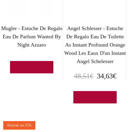
Mugler - Estuche De Regalo
Angel Schlesser - Estuche
Eau De Parfum Wanted By
De Regalo Eau De Toilette
Night Azzaro
As Instant Profound Orange
Wood Les Eaux D'un Instant
Angel Schelesser
Ver en Amazon.es
E
E
48,51
€
34,63
€
l
l
p
p
Ver en Amazon.es
r
r
e
e
Ahorras un 35%
c
c