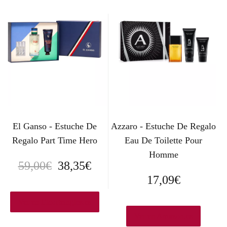
i
i
o
o
o
a
r
c
i
t
g
u
El Ganso - Estuche De
Azzaro - Estuche De Regalo
i
a
Regalo Part Time Hero
Eau De Toilette Pour
n
l
Homme
E
E
59,00
€
38,35
€
a
e
17,09
€
l
l
l
s
p
p
Ver en Elcorteingles.es
e
:
Ver en Amazon.es
r
r