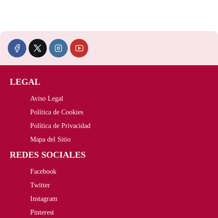
r
3
e
e
a
4
c
c
:
,
i
i
4
6
o
o
8
3
LEGAL
o
a
,
€
Aviso Legal
r
c
5
.
Política de Cookies
i
t
Política de Privacidad
1
Mapa del Sitio
g
u
€
REDES SOCIALES
i
a
.
Facebook
n
l
Twitter
a
e
Instagram
Pinterest
l
s