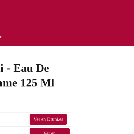
r
 - Eau De
mme 125 Ml
Ver en Druni.es
Ver en