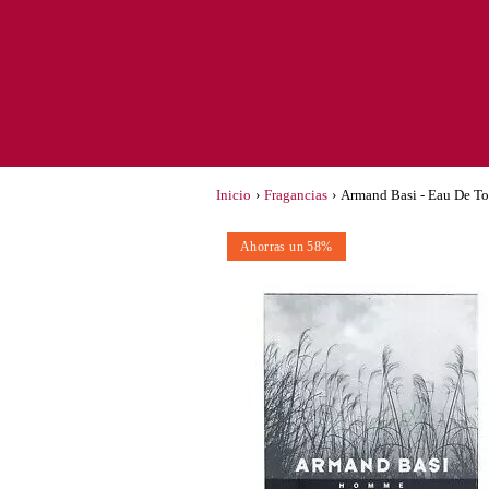
Inicio
›
Fragancias
›
Armand Basi - Eau De T
Ahorras un 58%