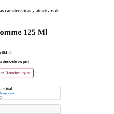
s características y atractivos de
 Homme 125 Ml
cilidad.
a duración en piel.
 en Hautebeauty.eu
o actual
runi.es
26