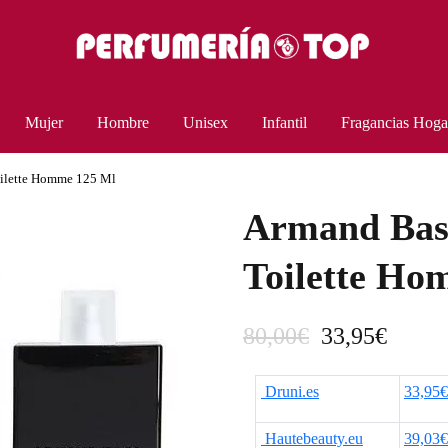
Mujer
Hombre
Unisex
Infantil
Fragancias Hoga
oilette Homme 125 Ml
Armand Basi
Toilette Ho
E
E
80,00
€
33,95
€
l
l
Druni.es
33,95€
p
p
Hautebeauty.eu
39,03€