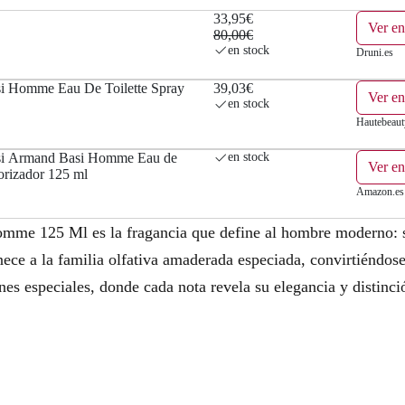
l
s
33,95€
Ver en
80,00€
e
:
en stock
Druni.es
r
3
i Homme Eau De Toilette Spray
39,03€
Ver en
en stock
a
3
Hautebeaut
:
,
i Armand Basi Homme Eau de
en stock
Ver e
orizador 125 ml
8
9
Amazon.es
0
5
mme 125 Ml es la fragancia que define al hombre moderno: s
,
€
nece a la familia olfativa amaderada especiada, convirtiéndos
0
.
nes especiales, donde cada nota revela su elegancia y distinci
0
€
.