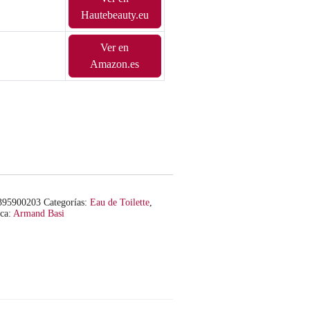
Hautebeauty.eu
Ver en
Amazon.es
395900203
Categorías:
Eau de Toilette
,
ca:
Armand Basi