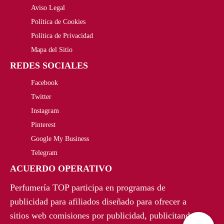
2
0
Aviso Legal
o
a
0
0
Política de Cookies
r
c
,
€
Política de Privacidad
i
t
Mapa del Sitio
0
.
REDES SOCIALES
g
u
0
Facebook
i
a
€
Twitter
n
l
Instagram
.
a
e
Pinterest
Google My Business
l
s
Telegram
e
:
ACUERDO OPERATIVO
r
4
Perfumería TOP participa en programas de
a
5
publicidad para afiliados diseñado para ofrecer a
sitios web comisiones por publicidad, publicitando
:
,