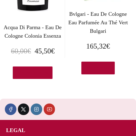
i
t
Bvlgari - Eau De Cologne
g
u
Eau Parfumée Au Thé Vert
Acqua Di Parma - Eau De
Bulgari
i
a
Cologne Colonia Essenza
n
l
165,32
€
E
E
60,00
€
45,50
€
a
e
l
l
l
s
Ver en eBay
p
p
Ver en Druni.es
e
:
r
r
r
4
e
e
a
4
c
c
:
2
i
i
5
,
LEGAL
o
o