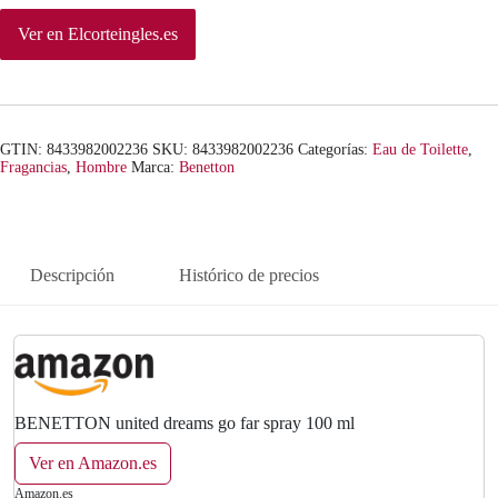
Ver en Elcorteingles.es
GTIN: 8433982002236
SKU:
8433982002236
Categorías:
Eau de Toilette
,
Fragancias
,
Hombre
Marca:
Benetton
Descripción
Histórico de precios
BENETTON united dreams go far spray 100 ml
Ver en Amazon.es
Amazon.es