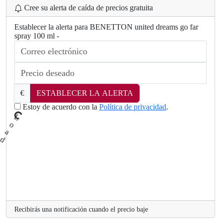
Cree su alerta de caída de precios gratuita
Establecer la alerta para BENETTON united dreams go far
spray 100 ml -
.
..
g
n
i
d
€
ESTABLECER LA ALERTA
a
o
Estoy de acuerdo con la
Política de privacidad
.
L
Recibirás una notificación cuando el precio baje