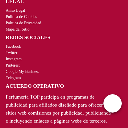
LEGAL
a
e
Aviso Legal
l
s
Política de Cookies
e
:
Política de Privacidad
r
1
Mapa del Sitio
a
1
REDES SOCIALES
:
3
1
,
Facebook
2
9
Twitter
5
9
Instagram
Pinterest
,
€
Google My Business
3
.
Telegram
9
ACUERDO OPERATIVO
€
.
Perfumería TOP participa en programas de
publicidad para afiliados diseñado para ofrecer a
sitios web comisiones por publicidad, publicitando
e incluyendo enlaces a páginas webs de terceros.