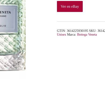
Ver en eBay
GTIN: 3614225930195
SKU:
3614
Unisex
Marca:
Bottega Veneta