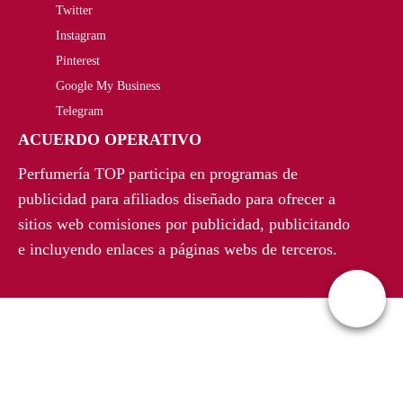
n
l
Twitter
n
l
a
e
Instagram
a
e
Pinterest
l
s
Google My Business
l
s
e
:
Telegram
e
:
r
3
ACUERDO OPERATIVO
r
2
a
8
Perfumería TOP participa en programas de
a
3
publicidad para afiliados diseñado para ofrecer a
:
,
sitios web comisiones por publicidad, publicitando
:
1
5
3
e incluyendo enlaces a páginas webs de terceros.
2
,
9
5
6
9
,
€
5
6
0
.
,
€
0