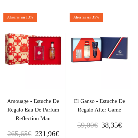
Ahorras un 13%
Ahorras un 35%
Amouage - Estuche De
El Ganso - Estuche De
Regalo Eau De Parfum
Regalo After Game
Reflection Man
E
E
59,00
€
38,35
€
E
E
265,65
€
231,96
€
l
l