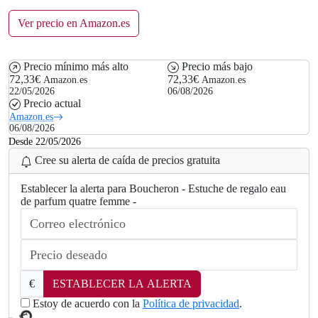
Ver precio en Amazon.es
Precio mínimo más alto
Precio más bajo
72,33€
72,33€
Amazon.es
Amazon.es
22/05/2026
06/08/2026
Precio actual
Amazon.es
06/08/2026
Desde 22/05/2026
Cree su alerta de caída de precios gratuita
Establecer la alerta para Boucheron - Estuche de regalo eau
de parfum quatre femme -
€
ESTABLECER LA ALERTA
d
a
Estoy de acuerdo con la
Política de privacidad
.
o
L
.