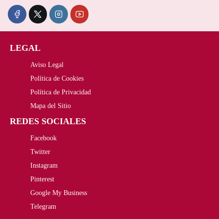
:
,
7
3
c
c
3
8
,
€
i
i
1
0
0
.
LEGAL
o
o
,
€
0
Aviso Legal
o
a
0
.
Política de Cookies
€
r
c
Política de Privacidad
0
.
i
t
Mapa del Sitio
€
REDES SOCIALES
g
u
.
Facebook
i
a
Twitter
n
l
Instagram
a
e
Pinterest
Google My Business
l
s
Telegram
e
: