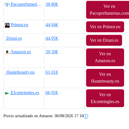
Pacoperfumerias.com
38,80€
Ver en
p
p
Pacoperfumerias.com
r
r
Primor.eu
44,94€
Ver en Primor.eu
e
e
Druni.es
44,95€
Ver en Druni.es
c
c
Amazon.es
59,50€
i
i
Ver en
Amazon.es
o
o
Hautebeauty.eu
61,01€
o
a
Ver en
Hautebeauty.eu
r
c
Elcorteingles.es
66,95€
Ver en
i
t
Elcorteingles.es
g
u
Precio actualizado en Amazon:
06/08/2026 17:10
i
a