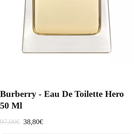
Burberry - Eau De Toilette Hero
50 Ml
E
E
97,00
€
38,80
€
l
l