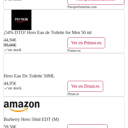
€
Pacoperfumerias.com
.
¡54% DTO! Hero Eau de Toilette for Men 50 ml
44,94€
Ver en Primor.eu
99,00€
en stock
Primor.eu
Hero Eau De Toilette 50ML
44,95€
Ver en Druni.es
en stock
Druni.es
Burberry Hero 50ml EDT (M)
59,50€