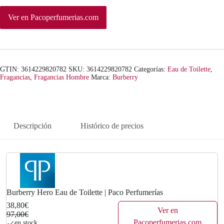
n
l
Ver en Pacoperfumerias.com
a
e
l
s
e
:
GTIN: 3614229820782
SKU:
3614229820782
Categorías:
Eau de Toilette
,
r
3
Fragancias
,
Fragancias Hombre
Marca:
Burberry
a
8
:
,
Descripción
Histórico de precios
9
8
7
0
,
€
0
.
Burberry Hero Eau de Toilette | Paco Perfumerías
38,80€
0
Ver en
97,00€
Pacoperfumerias.com
en stock