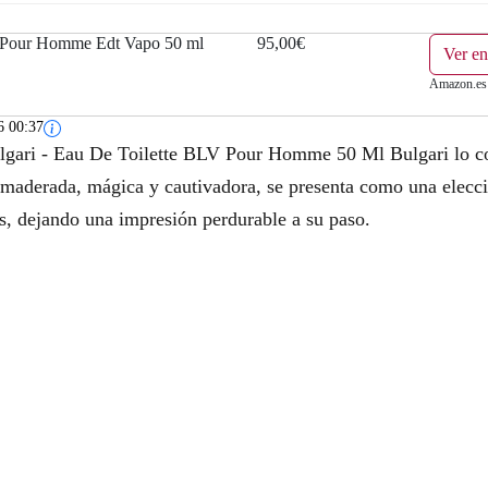
 Pour Homme Edt Vapo 50 ml
95,00€
Ver e
Amazon.es
6 00:37
vlgari - Eau De Toilette BLV Pour Homme 50 Ml Bulgari lo conv
aderada, mágica y cautivadora, se presenta como una elección
s, dejando una impresión perdurable a su paso.