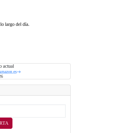
o largo del día.
o actual
Amazon.es
26
RTA