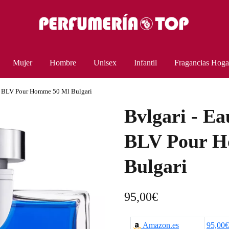
Mujer
Hombre
Unisex
Infantil
Fragancias Hoga
te BLV Pour Homme 50 Ml Bulgari
Bvlgari - Ea
BLV Pour H
Bulgari
95,00
€
Amazon.es
95,00€