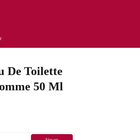
r
u De Toilette
omme 50 Ml
Ver en