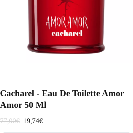
Cacharel - Eau De Toilette Amor
Amor 50 Ml
E
E
77,00
€
19,74
€
l
l