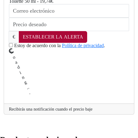
Toilette 50 ml - 19,74€
€
ESTABLECER LA ALERTA
Estoy de acuerdo con la
Política de privacidad
.
L
oad
ng
.
i
.
.
Recibirás una notificación cuando el precio baje