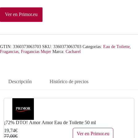
n
l
a
e
Ver en Primor.eu
l
s
e
:
r
1
GTIN: 3360373063703
SKU:
3360373063703
Categorías:
Eau de Toilette
,
Fragancias
,
Fragancias Mujer
Marca:
Cacharel
a
9
:
,
Descripción
Histórico de precios
7
7
7
4
,
€
0
.
¡72% DTO! Amor Amor Eau de Toilette 50 ml
0
19,74€
Ver en Primor.eu
77,00€