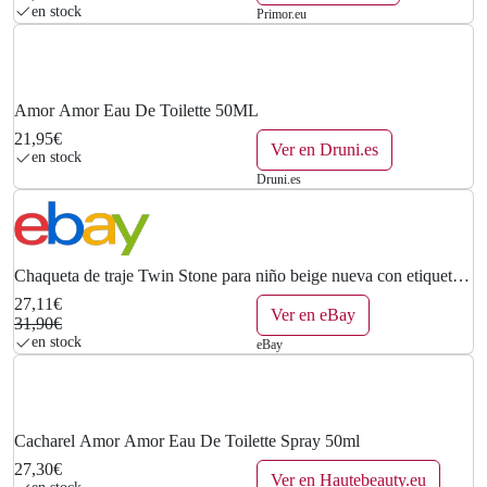
€
en stock
Primor.eu
.
Amor Amor Eau De Toilette 50ML
21,95€
Ver en Druni.es
en stock
Druni.es
Chaqueta de traje Twin Stone para niño beige nueva con etiquetas
talla 10 venta al por menor 189,00
27,11€
Ver en eBay
31,90€
en stock
eBay
Cacharel Amor Amor Eau De Toilette Spray 50ml
27,30€
Ver en Hautebeauty.eu