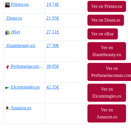
Primor.eu
19,74€
Ver en Primor.eu
p
p
Druni.es
21,95€
r
r
Ver en Druni.es
e
e
eBay
27,11€
Ver en eBay
c
c
Hautebeauty.eu
27,30€
Ver en
i
i
Hautebeauty.eu
o
o
Perfumeriacomas.com
39,95€
Ver en
o
a
Perfumeriacomas.co
r
c
Elcorteingles.es
42,35€
Ver en
Elcorteingles.es
i
t
Amazon.es
g
u
Ver en
Amazon.es
i
a