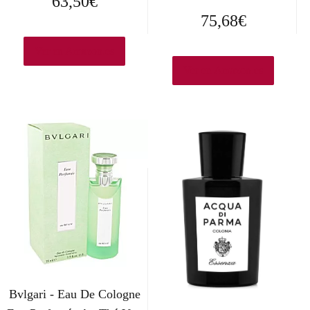
63,50
€
75,68
€
Ver en Amazon.es
Ver en Amazon.es
Bvlgari - Eau De Cologne