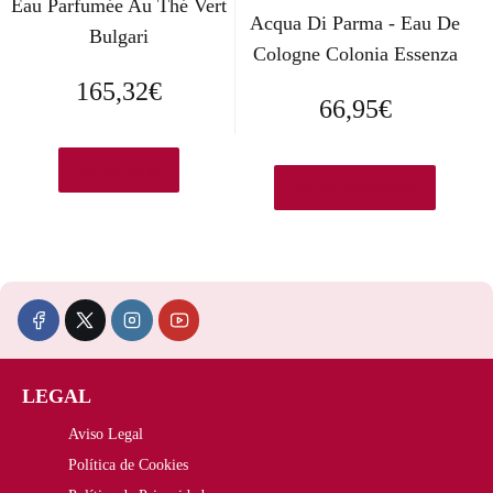
Eau Parfumée Au Thé Vert
Acqua Di Parma - Eau De
Bulgari
Cologne Colonia Essenza
165,32
€
66,95
€
Ver en eBay
Ver en Amazon.es
LEGAL
Aviso Legal
Política de Cookies