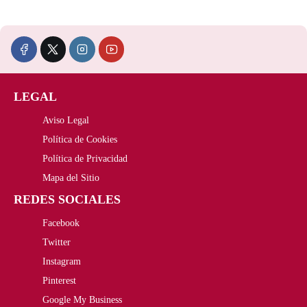
:
,
5
3
9
5
,
€
LEGAL
0
.
Aviso Legal
0
Política de Cookies
€
Política de Privacidad
Mapa del Sitio
.
REDES SOCIALES
Facebook
Twitter
Instagram
Pinterest
Google My Business