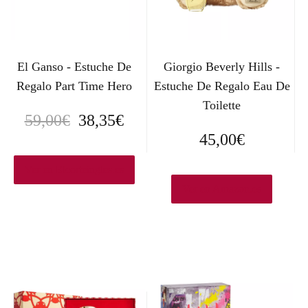
El Ganso - Estuche De
Giorgio Beverly Hills -
Regalo Part Time Hero
Estuche De Regalo Eau De
Toilette
E
E
59,00
€
38,35
€
45,00
€
l
l
p
p
Ver en Elcorteingles.es
Ver en Amazon.es
r
r
e
e
c
c
i
i
o
o