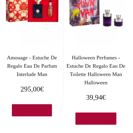
o
a
r
c
i
t
g
u
i
a
Amouage - Estuche De
Halloween Perfumes -
n
l
Regalo Eau De Parfum
Estuche De Regalo Eau De
Interlude Man
Toilette Halloween Man
a
e
Halloween
l
s
295,00
€
39,94
€
e
:
r
3
Añadir al carrito
Ver en Primor.eu
a
8