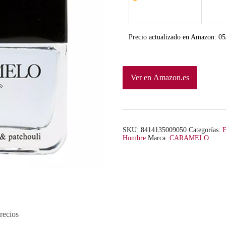
p
p
r
r
Precio actualizado en Amazon:
05
e
e
c
c
Ver en Amazon.es
i
i
o
o
o
a
SKU:
8414135009050
Categorías:
E
r
c
Hombre
Marca:
CARAMELO
i
t
g
u
i
a
recios
n
l