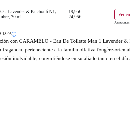
a
e
 Lavender & Patchoulí N1,
19,95€
Ver e
l
s
mbre, 30 ml
24,95€
Amazon.es
e
:
6 18:05
r
1
icación con CARAMELO - Eau De Toilette Man 1 Lavender & Pa
a
9
fragancia, perteneciente a la familia olfativa fougère-orienta
sión inolvidable, convirtiéndose en su aliado tanto en el día
:
,
2
9
4
5
,
€
9
.
5
€