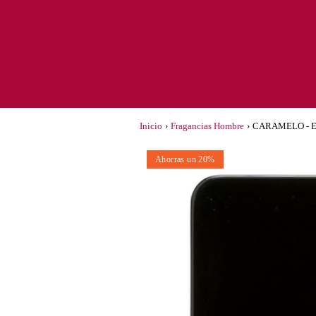
Inicio
›
Fragancias Hombre
›
CARAMELO - Eau
Ahorras un 20%