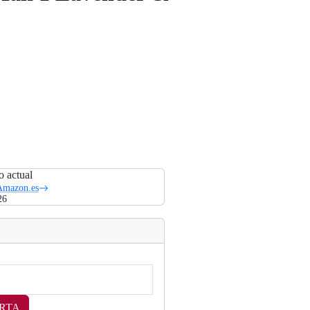
o actual
Amazon.es
26
RTA