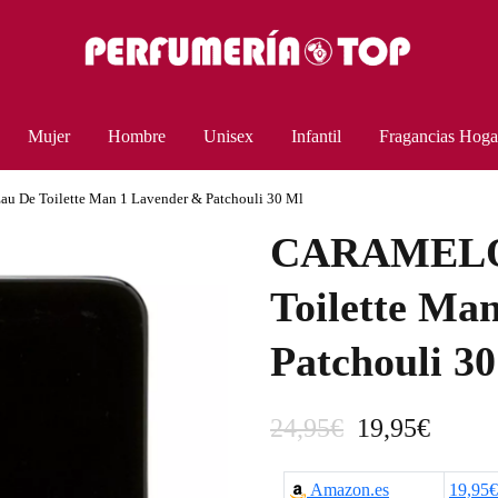
Mujer
Hombre
Unisex
Infantil
Fragancias Hoga
 De Toilette Man 1 Lavender & Patchouli 30 Ml
CARAMELO 
Toilette Ma
Patchouli 3
E
E
24,95
€
19,95
€
l
l
Amazon.es
19,95€