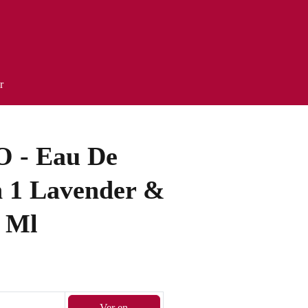
r
- Eau De
n 1 Lavender &
0 Ml
Ver en