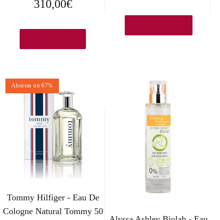
310,00
€
Ver en Primor.eu
Añadir al carrito
Ahorras un 67%
Tommy Hilfiger - Eau De
Cologne Natural Tommy 50
Alyssa Ashley Biolab - Eau