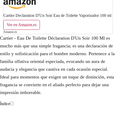
n
l
a
e
Cartier Declaration D'Un Soir Eau de Toilette Vaporizador 100 ml
l
s
Ver en Amazon.es
Amazon.es
e
:
Cartier - Eau De Toilette Déclaration D'Un Soir 100 Ml es
r
7
mucho más que una simple fragancia; es una declaración de
estilo y sofisticación para el hombre moderno. Pertenece a la
a
5
familia olfativa oriental especiada, evocando un aura de
:
,
audacia y elegancia que cautiva en cada ocasión especial.
1
9
Ideal para momentos que exigen un toque de distinción, esta
0
5
fragancia se convierte en el aliado perfecto para dejar una
impresión imborrable.
9
€
,
.
Índice
0