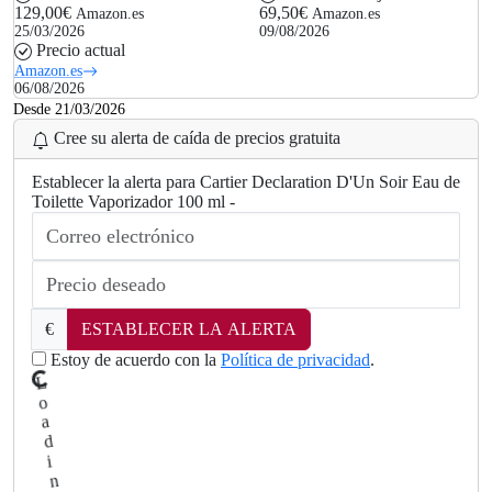
129,00€
69,50€
Amazon.es
Amazon.es
25/03/2026
09/08/2026
Precio actual
Amazon.es
06/08/2026
Desde 21/03/2026
Cree su alerta de caída de precios gratuita
Establecer la alerta para Cartier Declaration D'Un Soir Eau de
Toilette Vaporizador 100 ml -
.
.
g
n
i
€
ESTABLECER LA ALERTA
d
a
Estoy de acuerdo con la
Política de privacidad
.
o
L
.