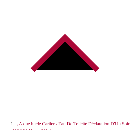
0
€
.
¿A qué huele Cartier - Eau De Toilette Déclaration D'Un Soir