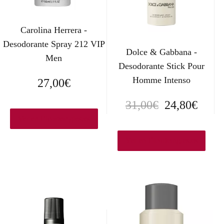
Carolina Herrera -
Desodorante Spray 212 VIP
Dolce & Gabbana -
Men
Desodorante Stick Pour
Homme Intenso
27,00
€
E
E
31,00
€
24,80
€
Ver en Elcorteingles.es
l
l
p
p
Ver en Elcorteingles.es
r
r
e
e
c
c
i
i