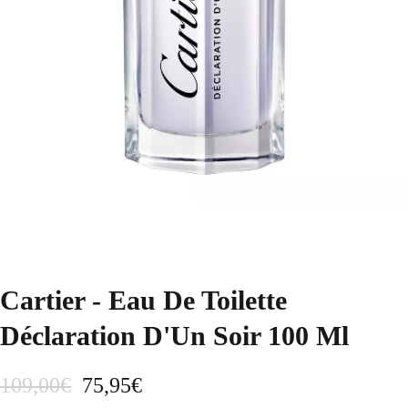
Cartier - Eau De Toilette
Déclaration D'Un Soir 100 Ml
E
E
109,00
€
75,95
€