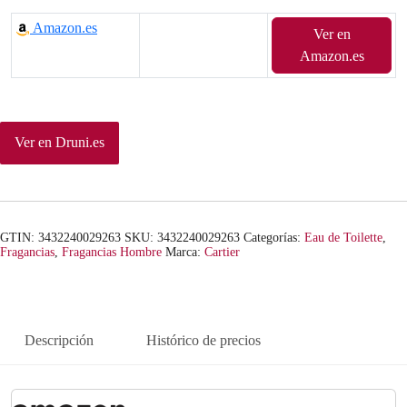
l
l
Amazon.es
Ver en
p
p
Amazon.es
r
r
e
e
Ver en Druni.es
c
c
i
i
o
o
GTIN: 3432240029263
SKU:
3432240029263
Categorías:
Eau de Toilette
,
o
a
Fragancias
,
Fragancias Hombre
Marca:
Cartier
r
c
i
t
Descripción
Histórico de precios
g
u
i
a