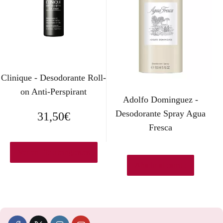
o
o
o
a
r
c
i
t
Clinique - Desodorante Roll-
g
u
on Anti-Perspirant
Adolfo Dominguez -
i
a
Desodorante Spray Agua
31,50
€
n
l
Fresca
a
e
Ver en Elcorteingles.es
l
s
Añadir al carrito
e
:
r
2
a
4