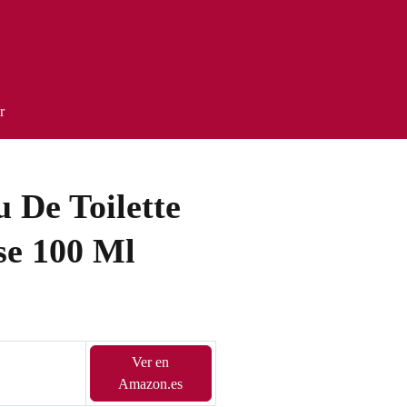
r
 De Toilette
se 100 Ml
Ver en
Amazon.es