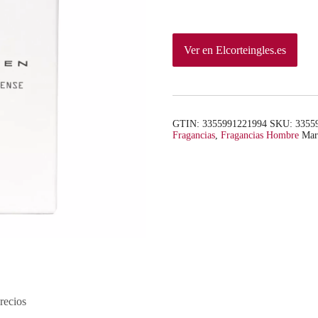
Ver en Elcorteingles.es
GTIN: 3355991221994
SKU:
3355
Fragancias
,
Fragancias Hombre
Mar
recios