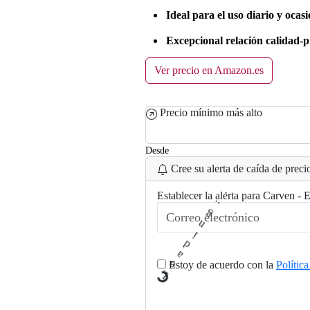
Ideal para el uso diario y ocasi
Excepcional relación calidad-p
Ver precio en Amazon.es
Precio mínimo más alto
Desde
Cree su alerta de caída de precio
Establecer la alerta para Carven - E
Estoy de acuerdo con la
Polític
L
oad
ng
.
i
.
.