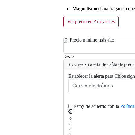
Magnetismo:
Una fragancia que 
Ver precio en Amazon.es
Precio mínimo más alto
Desde
Cree su alerta de caída de precio
Establecer la alerta para Chloe si
Estoy de acuerdo con la
Polític
L
o
a
d
i
n
g
.
..