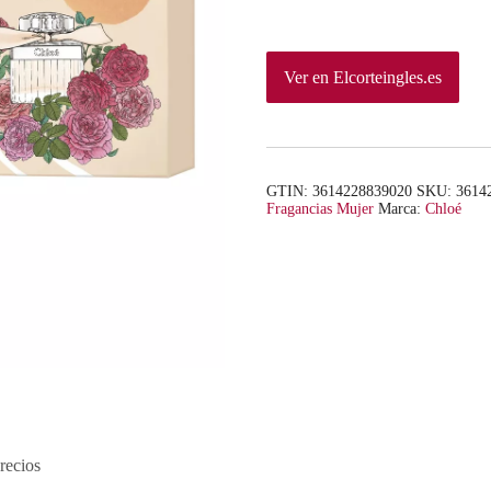
Ver en Elcorteingles.es
GTIN: 3614228839020
SKU:
3614
Fragancias Mujer
Marca:
Chloé
recios