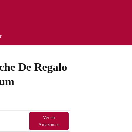
r
uche De Regalo
fum
Ver en
Amazon.es