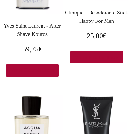
Clinique - Desodorante Stick
Happy For Men
Yves Saint Laurent - After
Shave Kouros
25,00
€
59,75
€
Ver en Elcorteingles.es
Ver en Elcorteingles.es