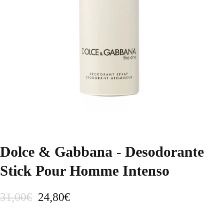
Dolce & Gabbana - Desodorante
Stick Pour Homme Intenso
E
E
31,00
€
24,80
€
l
l