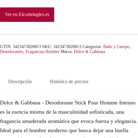
p
p
Ver en Elcorteingles.es
r
r
e
e
c
c
GTIN: 3423473020813
SKU:
3423473020813
Categorías:
Baño y Cuerpo
,
Desodorantes
,
Fragancias Hombre
Marca:
Dolce & Gabbana
i
i
o
o
o
a
Descripción
Histórico de precios
r
c
Dolce & Gabbana - Desodorante Stick Pour Homme Intenso
i
t
es la esencia misma de la masculinidad sofisticada, una
g
u
fragancia amaderada aromática que evoca fuerza y elegancia.
i
a
Ideal para el hombre moderno que busca dejar una huella