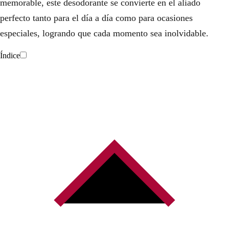
n
l
memorable, este desodorante se convierte en el aliado
perfecto tanto para el día a día como para ocasiones
a
e
especiales, logrando que cada momento sea inolvidable.
l
s
Índice
e
:
r
2
a
4
:
,
3
8
1
0
,
€
0
.
0