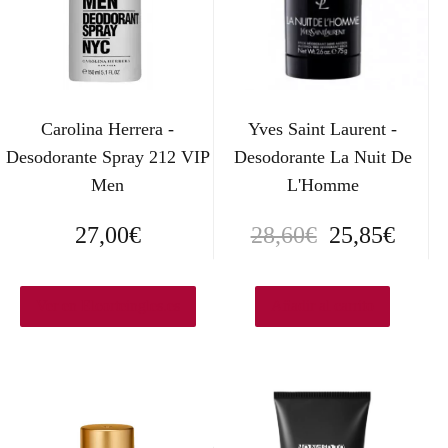
Carolina Herrera -
Yves Saint Laurent -
Desodorante Spray 212 VIP
Desodorante La Nuit De
Men
L'Homme
E
E
27,00
€
28,60
€
25,85
€
l
l
p
p
Ver en Elcorteingles.es
Añadir al carrito
r
r
e
e
c
c