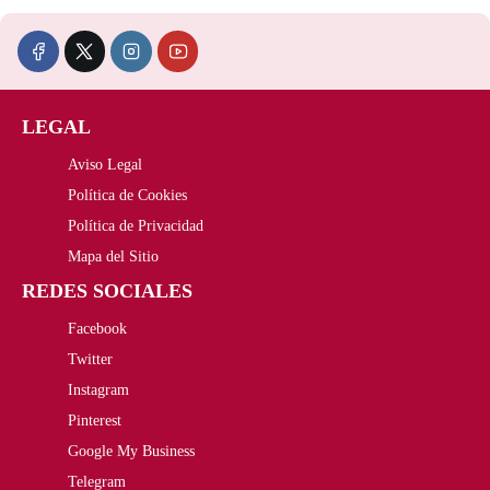
a
5
:
,
2
8
LEGAL
8
5
Aviso Legal
,
€
Política de Cookies
6
.
Política de Privacidad
Mapa del Sitio
0
REDES SOCIALES
€
Facebook
.
Twitter
Instagram
Pinterest
Google My Business
Telegram