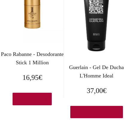
i
i
o
o
o
a
r
c
i
t
Paco Rabanne - Desodorante
g
u
Stick 1 Million
Guerlain - Gel De Ducha
i
a
L'Homme Ideal
16,95
€
n
l
37,00
€
a
e
Ver en Druni.es
l
s
Ver en Elcorteingles.es
e
:
r
2