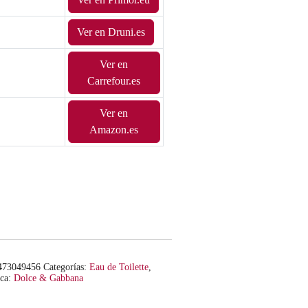
Ver en Druni.es
Ver en
Carrefour.es
Ver en
Amazon.es
473049456
Categorías:
Eau de Toilette
,
ca:
Dolce & Gabbana