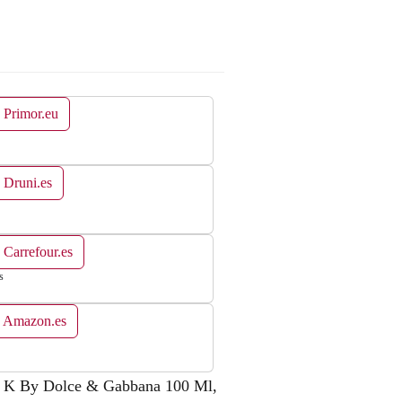
 Primor.eu
 Druni.es
 Carrefour.es
s
n Amazon.es
te K By Dolce & Gabbana 100 Ml,