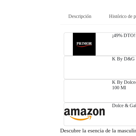
Descripción
Histórico de p
¡49% DTO! 
K By D&G E
K By Dolce&
100 Ml
Dolce & Ga
Descubre la esencia de la mascu