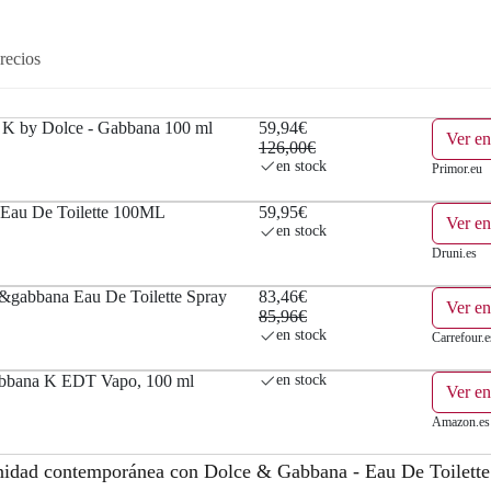
a
e
recios
l
s
e
:
K by Dolce - Gabbana 100 ml
59,94€
Ver en
r
5
126,00€
en stock
Primor.eu
a
9
au De Toilette 100ML
59,95€
Ver en
:
,
en stock
Druni.es
1
9
gabbana Eau De Toilette Spray
83,46€
Ver en
2
4
85,96€
en stock
Carrefour.e
6
€
bbana K EDT Vapo, 100 ml
en stock
Ver e
,
.
Amazon.es
0
linidad contemporánea con Dolce & Gabbana - Eau De Toilet
0