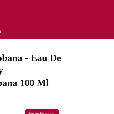
r
bana - Eau De
y
ana 100 Ml
Ver en Primor.eu