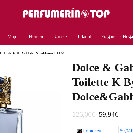
Mujer
Hombre
Unisex
Infantil
Fragancias Hoga
De Toilette K By Dolce&Gabbana 100 Ml
Dolce & Gab
Toilette K B
Dolce&Gabb
E
E
126,00
€
59,94
€
l
l
Primor.eu
59,94€