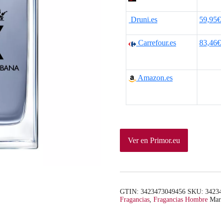
p
p
Druni.es
59,95€
r
r
e
e
Carrefour.es
83,46€
c
c
Amazon.es
i
i
o
o
o
a
r
c
Ver en Primor.eu
i
t
g
u
i
a
GTIN: 3423473049456
SKU:
3423
Fragancias
,
Fragancias Hombre
Mar
n
l