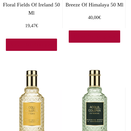
Floral Fields Of Ireland 50
Breeze Of Himalaya 50 Ml
Ml
40,00
€
19,47
€
Ver en Elcorteingles.es
Ver en Hautebeauty.eu