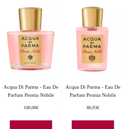
i
i
o
o
o
a
r
c
i
t
g
u
i
a
n
l
a
e
l
s
e
:
r
1
Acqua Di Parma - Eau De
Acqua Di Parma - Eau De
a
2
Parfum Peonia Nobile
Parfum Peonia Nobile
:
9
1
,
100,00
€
86,93
€
9
9
0
4
Ver en Amazon.es
Ver en Amazon.es
,
€