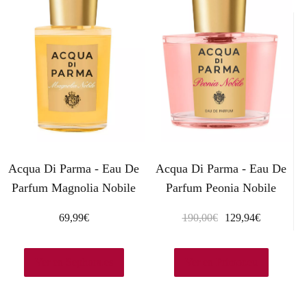
Acqua Di Parma - Eau De
Acqua Di Parma - Eau De
Parfum Magnolia Nobile
Parfum Peonia Nobile
E
E
69,99
€
190,00
€
129,94
€
l
l
p
p
Ver en Sephora.es
Ver en Primor.eu
r
r
e
e
c
c