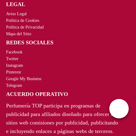
LEGAL
l
s
e
:
Aviso Legal
r
2
Política de Cookies
Política de Privacidad
a
4
Mapa del Sitio
:
,
REDES SOCIALES
5
9
3
4
Facebook
,
€
Twitter
Instagram
0
.
Pinterest
0
Google My Business
€
Telegram
.
ACUERDO OPERATIVO
Perfumería TOP participa en programas de
publicidad para afiliados diseñado para ofrecer a
sitios web comisiones por publicidad, publicitando
e incluyendo enlaces a páginas webs de terceros.