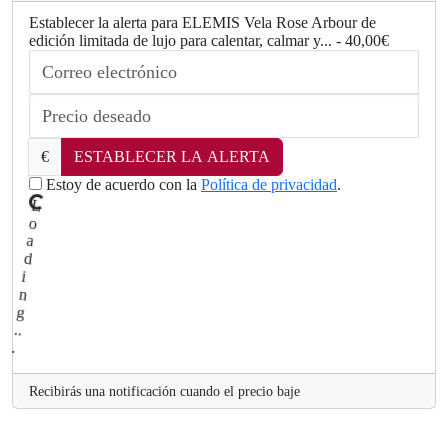
Establecer la alerta para ELEMIS Vela Rose Arbour de
edición limitada de lujo para calentar, calmar y... - 40,00€
€
ESTABLECER LA ALERTA
..
g.
n
Estoy de acuerdo con la
Política de privacidad
.
di
a
o
L
Recibirás una notificación cuando el precio baje