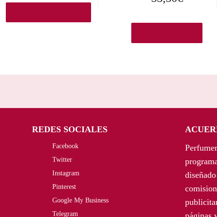
Ver en Elcorteingles.es
Ver en Amazon.es
REDES SOCIALES
ACUER
Facebook
Perfumer
Twitter
programa
Instagram
diseñado 
Pinterest
comision
Google My Business
publicit
Telegram
páginas 