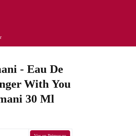
r
ani - Eau De
onger With You
mani 30 Ml
Ver en Primor.eu