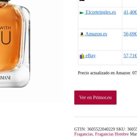
p
p
Elcorteingles.es
41,40€
r
r
e
e
Amazon.es
56,69€
c
c
i
i
eBay
57,71€
o
o
o
a
Precio actualizado en Amazon:
07
r
c
i
t
Ver en Primor.eu
g
u
i
a
GTIN: 3605522040229
SKU:
3605
n
l
Fragancias
,
Fragancias Hombre
Mar