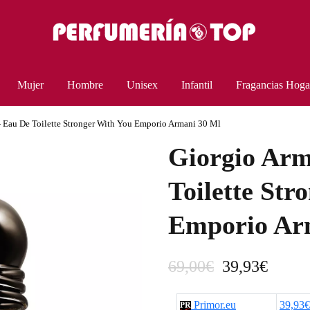
Mujer
Hombre
Unisex
Infantil
Fragancias Hoga
- Eau De Toilette Stronger With You Emporio Armani 30 Ml
Giorgio Arm
Toilette Str
Emporio Ar
E
E
69,00
€
39,93
€
l
l
Primor.eu
39,93€