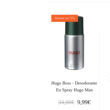
Ahorras un 71%
Hugo Boss - Desodorante
En Spray Hugo Man
E
E
34,00
€
9,99
€