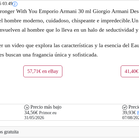
6 03:49
.
Stronger With You Emporio Armani 30 ml Giorgio Armani Des
el hombre moderno, cuidadoso, chispeante e impredecible.Un
nvuelven al hombre que lo lleva en un halo de seductividad y
er un video que explora las características y la esencia del E
s buscan una fragancia única y sofisticada.
57,71€ en eBay
41,40€ 
Precio más bajo
Preci
34,56€
39,93€
Primor.eu
P
31/05/2026
07/08/20
s gratuita