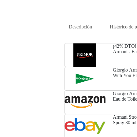
Descripción
Histórico de p
¡42% DTO! 
Armani - Ea
Giorgio Arma
With You Em
Giorgio Ar
Eau de Toile
Armani Stro
Spray 30 ml