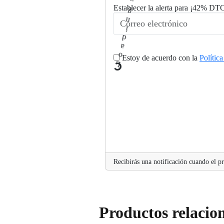
.
Establecer la alerta para ¡42% DT
..
g
n
i
d
a
o
Estoy de acuerdo con la
Polític
L
Recibirás una notificación cuando el pr
Productos relacio