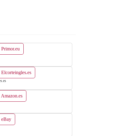
 Primor.eu
 Elcorteingles.es
es.es
n Amazon.es
n eBay