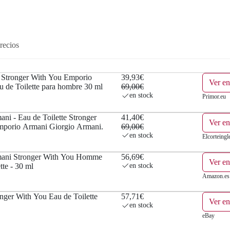
a
e
l
s
recios
e
:
r
3
Stronger With You Emporio
39,93€
Ver en
a
9
u de Toilette para hombre 30 ml
69,00€
en stock
Primor.eu
:
,
ni - Eau de Toilette Stronger
41,40€
Ver en
6
9
porio Armani Giorgio Armani.
69,00€
en stock
Elcorteingl
9
3
mani Stronger With You Homme
56,69€
Ver e
,
€
tte - 30 ml
en stock
Amazon.es
0
.
nger With You Eau de Toilette
57,71€
Ver e
0
en stock
eBay
€