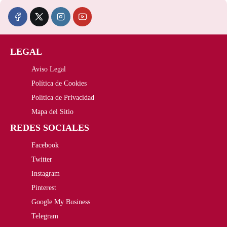
7
9
c
c
0
4
i
i
,
€
LEGAL
o
o
0
.
Aviso Legal
o
a
0
Política de Cookies
r
c
Política de Privacidad
€
i
t
Mapa del Sitio
.
REDES SOCIALES
g
u
Facebook
i
a
Twitter
n
l
Instagram
a
e
Pinterest
Google My Business
l
s
Telegram
e
: