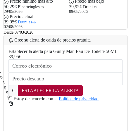
Precio mínimo más alto
Precio más bajo
50,29€
39,95€
Elcorteingles.es
Druni.es
29/05/2026
09/08/2026
Precio actual
39,95€
Druni.es
02/08/2026
Desde 07/03/2026
Cree su alerta de caída de precios gratuita
Establecer la alerta para Guilty Man Eau De Toilette 50ML -
39,95€
€
ESTABLECER LA ALERTA
Estoy de acuerdo con la
Política de privacidad
.
L
.
o
a