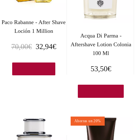
Paco Rabanne - After Shave
Loción 1 Million
Acqua Di Parma -
Aftershave Lotion Colonia
E
E
70,00
€
32,94
€
100 Ml
l
l
53,50
€
p
p
Ver en Primor.eu
r
r
Ver en Amazon.es
e
e
c
c
i
i
Ahorras un 20%
o
o