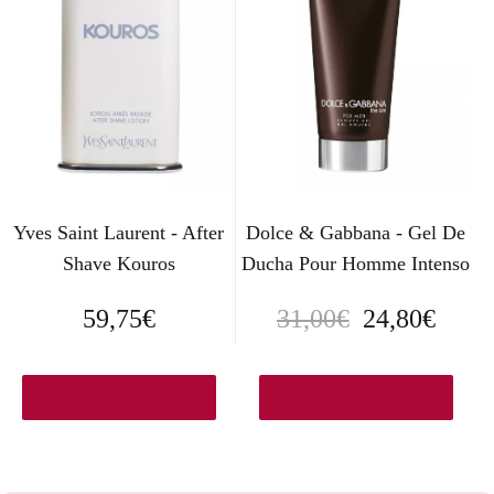
o
a
r
c
i
t
g
u
i
a
n
l
Yves Saint Laurent - After
Dolce & Gabbana - Gel De
a
e
Shave Kouros
Ducha Pour Homme Intenso
l
s
E
E
59,75
€
31,00
€
24,80
€
e
:
l
l
r
3
p
p
Ver en Elcorteingles.es
Ver en Elcorteingles.es
a
2
r
r
:
,
e
e