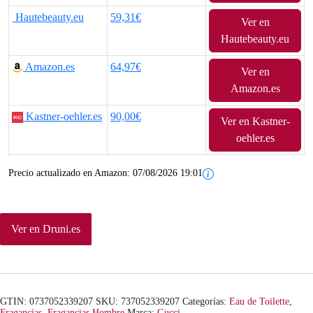
Hautebeauty.eu
59,31€
Ver en
Hautebeauty.eu
Amazon.es
64,97€
Ver en
Amazon.es
Kastner-oehler.es
90,00€
Ver en Kastner-
oehler.es
Precio actualizado en Amazon:
07/08/2026 19:01
Ver en Druni.es
GTIN: 0737052339207
SKU:
737052339207
Categorías:
Eau de Toilette
,
Fragancias
,
Fragancias Hombre
Marca:
Gucci