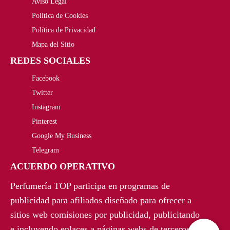
Aviso Legal
o
a
1
0
Política de Cookies
r
c
Política de Privacidad
,
€
i
t
Mapa del Sitio
0
.
REDES SOCIALES
g
u
0
Facebook
i
a
€
Twitter
n
l
Instagram
.
a
e
Pinterest
Google My Business
l
s
Telegram
e
:
ACUERDO OPERATIVO
r
1
Perfumería TOP participa en programas de
a
7
publicidad para afiliados diseñado para ofrecer a
sitios web comisiones por publicidad, publicitando
:
,
e incluyendo enlaces a páginas webs de terceros.