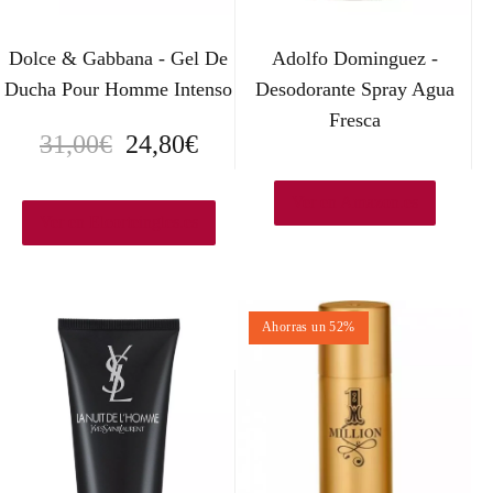
Dolce & Gabbana - Gel De
Adolfo Dominguez -
Ducha Pour Homme Intenso
Desodorante Spray Agua
Fresca
E
E
31,00
€
24,80
€
l
l
Ver en Amazon.es
p
p
Ver en Elcorteingles.es
r
r
e
e
Ahorras un 52%
c
c
i
i
o
o
o
a