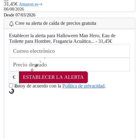
31,45€
Amazon.es
06/08/2026
Desde 07/03/2026
Cree su alerta de caída de precios gratuita
Establecer la alerta para Halloween Man Hero, Eau de
Toilette para Hombre, Fragancia Acuática... - 31,45€
g
n
i
d
€
ESTABLECER LA ALERTA
a
o
Estoy de acuerdo con la
Política de privacidad
.
L