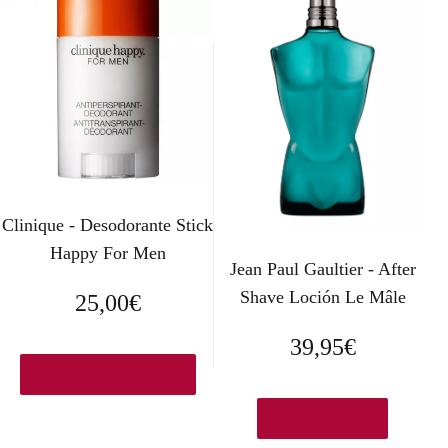
Clinique - Desodorante Stick
Happy For Men
Jean Paul Gaultier - After
Shave Loción Le Mâle
25,00
€
39,95
€
Ver en Elcorteingles.es
Ver en Druni.es