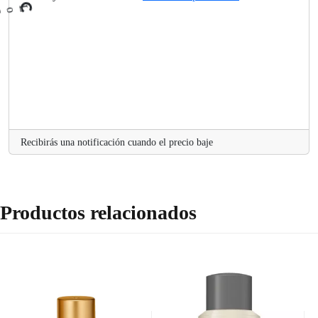
L
.
o
a
d
i
n
g
.
.
Recibirás una notificación cuando el precio baje
Productos relacionados