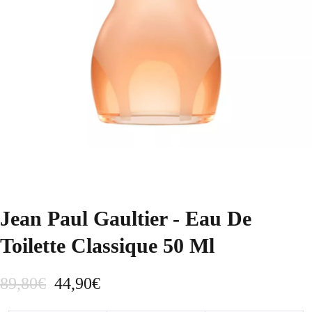
Jean Paul Gaultier - Eau De
Toilette Classique 50 Ml
E
E
89,80
€
44,90
€
l
l