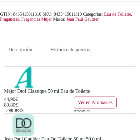
€
.
GTIN: 8435415011310
SKU:
8435415011310
Categorías:
Eau de Toilette
,
Fragancias
,
Fragancias Mujer
Marca:
Jean Paul Gaultier
Descripción
Histórico de precios
Mejor Dto! Classique 50 ml Eau de Toilette
44,90€
Ver en Aromas.es
89,80€
en stock
Aromas.es
Jean Paul Gaultier Eau De Toilette 50 ml 50.0 ml