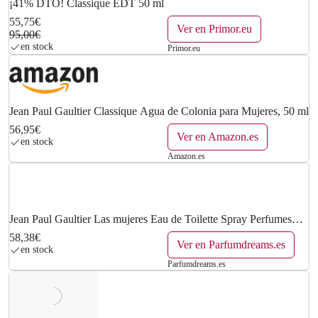
¡41% DTO! Classique EDT 50 ml
55,75€
Ver en Primor.eu
95,00€
en stock
Primor.eu
Jean Paul Gaultier Classique Agua de Colonia para Mujeres, 50 ml
56,95€
Ver en Amazon.es
en stock
Amazon.es
Jean Paul Gaultier Las mujeres Eau de Toilette Spray Perfumes
mujer Female 50 ml
58,38€
Ver en Parfumdreams.es
en stock
Parfumdreams.es