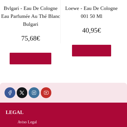
g
u
Bvlgari - Eau De Cologne
Loewe - Eau De Cologne
i
a
Eau Parfumée Au Thé Blanc
001 50 Ml
n
l
Bulgari
40,95
€
a
e
75,68
€
l
s
Ver en Primor.eu
e
:
Ver en Amazon.es
r
4
a
4
:
2
5
,
2
0
LEGAL
0
0
Aviso Legal