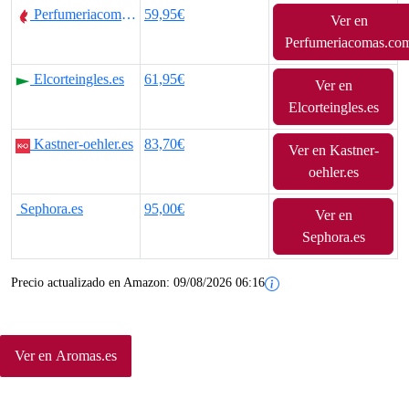
n
l
Perfumeriacomas.com
59,95€
Ver en
a
e
Perfumeriacomas.co
l
s
Elcorteingles.es
61,95€
Ver en
e
:
Elcorteingles.es
r
4
Kastner-oehler.es
83,70€
Ver en Kastner-
oehler.es
a
4
:
,
Sephora.es
95,00€
Ver en
Sephora.es
8
9
9
0
Precio actualizado en Amazon:
09/08/2026 06:16
,
€
8
.
Ver en Aromas.es
0