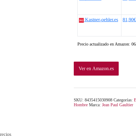
Kastner-oehler.es
81,90€
Precio actualizado en Amazon:
06
Ver en Amazon.es
SKU:
8435415030908
Categorías:
E
Hombre
Marca:
Jean Paul Gaultier
recios