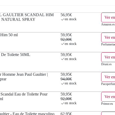
L GAULTIER SCANDAL HIM
56,95€
Ver e
L NATURAL SPRAY
en stock
Amazon.es
 Him 50 ml
59,95€
Ver e
92,00€
en stock
Perfumeri
 De Toilette 50ML
59,95€
Ver en
en stock
Druni.es
r Homme Jean Paul Gaultier |
59,95€
Ver e
prar
94,00€
en stock
Pacoperfum
candal Eau de Toilette Pour
59,95€
Ver en
ml
92,00€
en stock
Primor.eu
ultier - Eau de Toilette masculino
62,95€