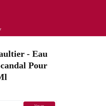
r
ultier - Eau
Scandal Pour
Ml
Ver en