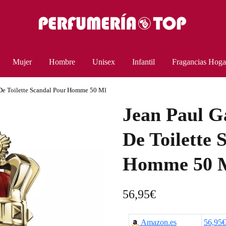
Mujer
Hombre
Unisex
Infantil
Fragancias Hoga
u De Toilette Scandal Pour Homme 50 Ml
Jean Paul Ga
De Toilette 
Homme 50 
56,95
€
Amazon.es
56,95€