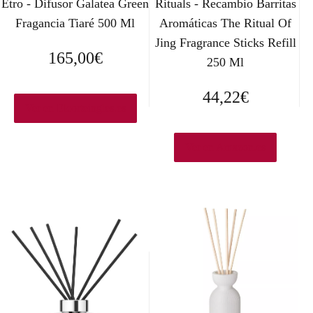
Etro - Difusor Galatea Green
Rituals - Recambio Barritas
Fragancia Tiaré 500 Ml
Aromáticas The Ritual Of
Jing Fragrance Sticks Refill
165,00
€
250 Ml
44,22
€
Ver en Elcorteingles.es
Ver en Amazon.es