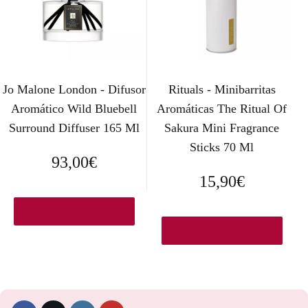
Jo Malone London - Difusor
Rituals - Minibarritas
Aromático Wild Bluebell
Aromáticas The Ritual Of
Surround Diffuser 165 Ml
Sakura Mini Fragrance
Sticks 70 Ml
93,00
€
15,90
€
Ver en Elcorteingles.es
Ver en Elcorteingles.es