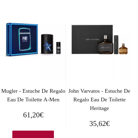
e
e
c
c
i
i
o
o
o
a
r
c
i
t
g
u
Mugler - Estuche De Regalo
John Varvatos - Estuche De
i
a
Eau De Toilette A-Men
Regalo Eau De Toilette
n
l
Heritage
61,20
€
a
e
35,62
€
l
s
Añadir al carrito