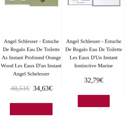
Angel Schlesser - Estuche
Angel Schlesser - Estuche
De Regalo Eau De Toilette
De Regalo Eau De Toilette
As Instant Profound Orange
Les Eaux D'Un Instant
Wood Les Eaux D'un Instant
Instinctive Marine
Angel Schelesser
32,79
€
E
E
48,51
€
34,63
€
l
l
Ver en eBay
p
p
Ver en Amazon.es
r
r