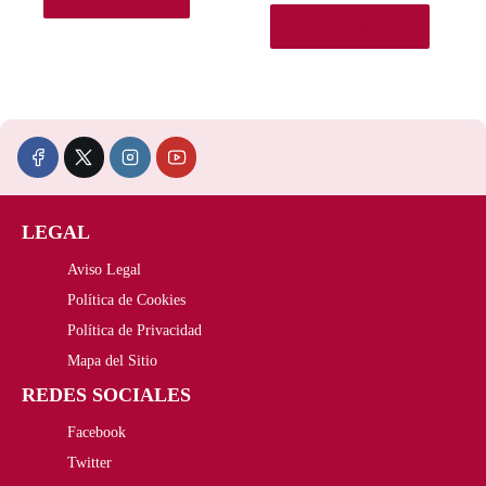
e
:
Ver en Amazon.es
r
3
a
4
:
,
4
6
8
3
LEGAL
,
€
Aviso Legal
5
.
Política de Cookies
Política de Privacidad
1
Mapa del Sitio
€
REDES SOCIALES
.
Facebook
Twitter