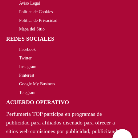
5
€
Aviso Legal
o
a
r
c
,
.
Política de Cookies
r
c
i
t
Política de Privacidad
0
i
t
Mapa del Sitio
g
u
0
REDES SOCIALES
g
u
i
a
€
Facebook
i
a
n
l
Twitter
.
n
l
a
e
Instagram
a
e
Pinterest
l
s
Google My Business
l
s
e
:
Telegram
e
:
r
4
ACUERDO OPERATIVO
r
4
a
5
Perfumería TOP participa en programas de
a
4
publicidad para afiliados diseñado para ofrecer a
:
,
sitios web comisiones por publicidad, publicitando
:
2
6
5