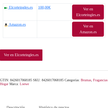
Elcorteingles.es
100,00€
Ver en
Elcorteingles.es
Amazon.es
Ver en
Amazon.es
Ver en Elcorteingles.es
GTIN: 8426017068185
SKU:
8426017068185
Categorías:
Brumas
,
Fragancias
Hogar
Marca:
Loewe
Descripción
Histórico de precios