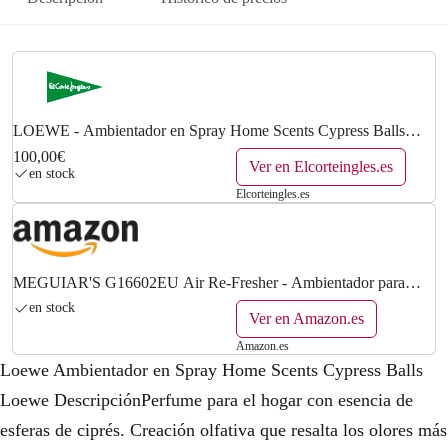
LOEWE - Ambientador en Spray Home Scents Cypress Balls
Loewe.
100,00€
Ver en Elcorteingles.es
en stock
Elcorteingles.es
MEGUIAR'S G16602EU Air Re-Fresher - Ambientador para
Coche (Olor a Brisa de Verano) 71 g
en stock
Ver en Amazon.es
Amazon.es
Loewe Ambientador en Spray Home Scents Cypress Balls
Loewe DescripciónPerfume para el hogar con esencia de
esferas de ciprés. Creación olfativa que resalta los olores más