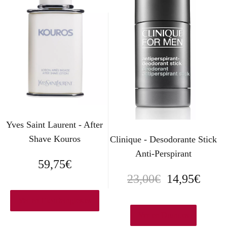
Yves Saint Laurent - After
Shave Kouros
Clinique - Desodorante Stick
Anti-Perspirant
59,75
€
E
E
23,00
€
14,95
€
l
l
Ver en Elcorteingles.es
p
p
Ver en Druni.es