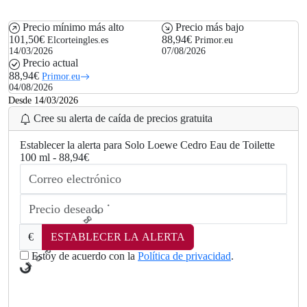
Precio mínimo más alto
Precio más bajo
101,50€
88,94€
Elcorteingles.es
Primor.eu
14/03/2026
07/08/2026
Precio actual
88,94€
Primor.eu
04/08/2026
Desde 14/03/2026
Cree su alerta de caída de precios gratuita
Establecer la alerta para Solo Loewe Cedro Eau de Toilette
100 ml - 88,94€
i
d
€
ESTABLECER LA ALERTA
a
o
Estoy de acuerdo con la
Política de privacidad
.
L
.