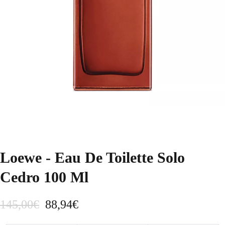
Loewe - Eau De Toilette Solo
Cedro 100 Ml
E
E
145,00
€
88,94
€
l
l