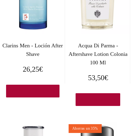
Clarins Men - Loción After
Acqua Di Parma -
Shave
Aftershave Lotion Colonia
100 Ml
26,25
€
53,50
€
Ver en Elcorteingles.es
Ver en Amazon.es
Ahorras un 35%