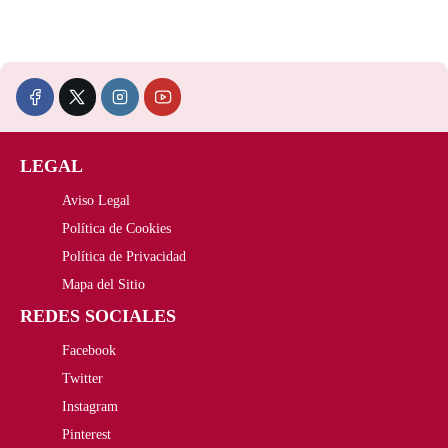
r
r
e
e
c
c
i
i
LEGAL
o
o
Aviso Legal
o
a
Política de Cookies
r
c
Política de Privacidad
i
t
Mapa del Sitio
REDES SOCIALES
g
u
Facebook
i
a
Twitter
n
l
Instagram
a
e
Pinterest