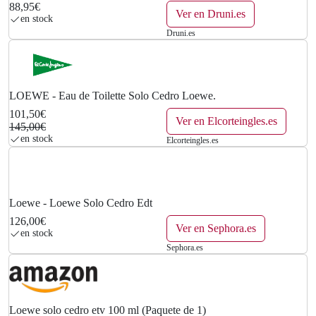
0
88,95€
Ver en Druni.es
en stock
€
Druni.es
.
LOEWE - Eau de Toilette Solo Cedro Loewe.
101,50€
Ver en Elcorteingles.es
145,00€
en stock
Elcorteingles.es
Loewe - Loewe Solo Cedro Edt
126,00€
Ver en Sephora.es
en stock
Sephora.es
Loewe solo cedro etv 100 ml (Paquete de 1)