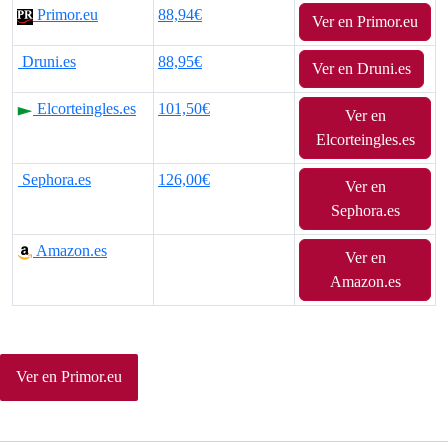
Primor.eu
88,94€
Ver en Primor.eu
p
p
Druni.es
88,95€
r
r
Ver en Druni.es
e
e
Elcorteingles.es
101,50€
Ver en
Elcorteingles.es
c
c
Sephora.es
126,00€
i
i
Ver en
Sephora.es
o
o
Amazon.es
o
a
Ver en
Amazon.es
r
c
i
t
g
u
Ver en Primor.eu
i
a