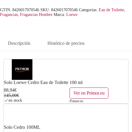
n
l
GTIN: 8426017070546
SKU:
8426017070546
Categorías:
Eau de Toilette
,
a
e
Fragancias
,
Fragancias Hombre
Marca:
Loewe
l
s
e
:
Descripción
Histórico de precios
r
8
a
8
:
,
1
9
Solo Loewe Cedro Eau de Toilette 100 ml
4
4
88,94€
Ver en Primor.eu
145,00€
en stock
5
€
Primor.eu
,
.
0
Solo Cedro 100ML