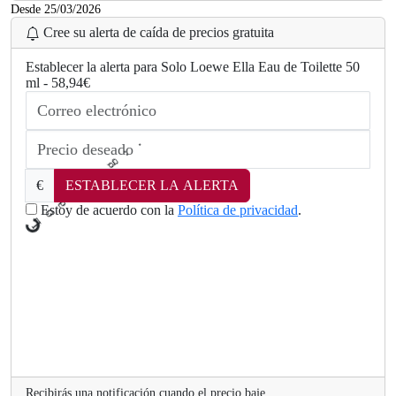
Desde 25/03/2026
Cree su alerta de caída de precios gratuita
Establecer la alerta para Solo Loewe Ella Eau de Toilette 50
ml - 58,94€
n
i
d
€
ESTABLECER LA ALERTA
a
o
Estoy de acuerdo con la
Política de privacidad
.
L
Recibirás una notificación cuando el precio baje