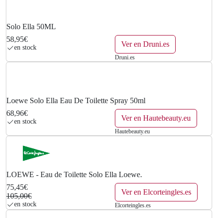
0
€
Solo Ella 50ML
58,95€
.
Ver en Druni.es
en stock
Druni.es
Loewe Solo Ella Eau De Toilette Spray 50ml
68,96€
Ver en Hautebeauty.eu
en stock
Hautebeauty.eu
LOEWE - Eau de Toilette Solo Ella Loewe.
75,45€
Ver en Elcorteingles.es
105,00€
en stock
Elcorteingles.es