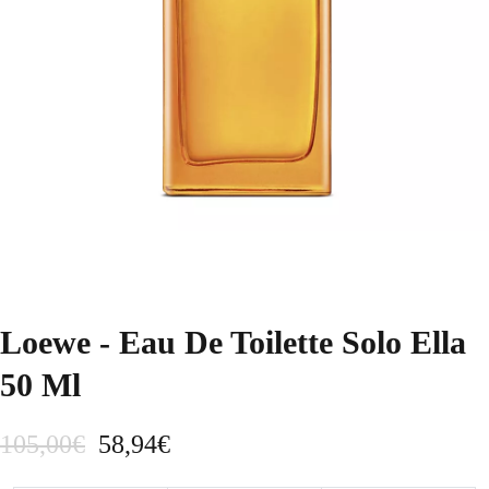
Loewe - Eau De Toilette Solo Ella
50 Ml
E
E
105,00
€
58,94
€
l
l