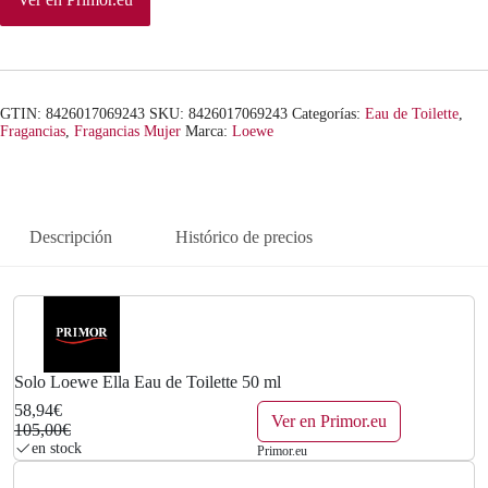
n
l
a
e
l
s
GTIN: 8426017069243
SKU:
8426017069243
Categorías:
Eau de Toilette
,
e
:
Fragancias
,
Fragancias Mujer
Marca:
Loewe
r
5
a
8
Descripción
Histórico de precios
:
,
1
9
0
4
5
€
Solo Loewe Ella Eau de Toilette 50 ml
58,94€
,
.
Ver en Primor.eu
105,00€
en stock
Primor.eu
0