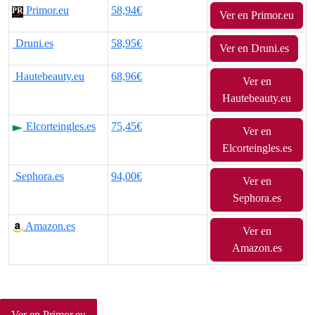
Primor.eu
58,94€
Ver en Primor.eu
p
p
Druni.es
58,95€
r
r
Ver en Druni.es
e
e
Hautebeauty.eu
68,96€
Ver en
Hautebeauty.eu
c
c
Elcorteingles.es
75,45€
i
i
Ver en
Elcorteingles.es
o
o
Sephora.es
94,00€
o
a
Ver en
Sephora.es
r
c
Amazon.es
Ver en
i
t
Amazon.es
g
u
i
a
Ver en Primor.eu