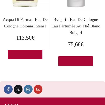
i
t
g
u
i
a
Acqua Di Parma - Eau De
Bvlgari - Eau De Cologne
Cologne Colonia Intensa
Eau Parfumée Au Thé Blanc
n
l
Bulgari
a
e
113,50
€
75,68
€
l
s
e
:
Ver en Amazon.es
Ver en Amazon.es
r
1
a
7
:
,
5
9
4
0