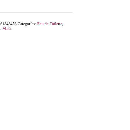
061848456
Categorías:
Eau de Toilette
,
a:
Malú