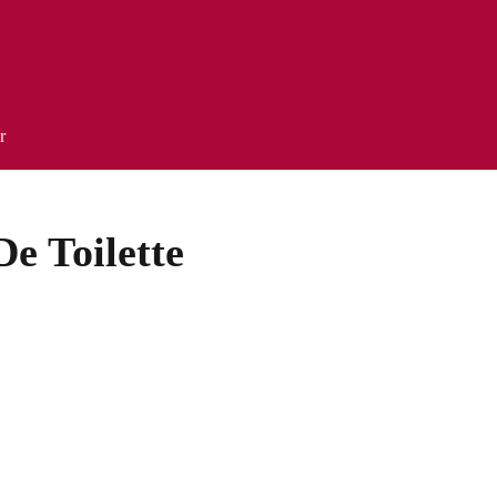
r
e Toilette