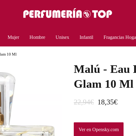
Mujer
Hombre
Unisex
Infantil
Fragancias Hoga
Glam 10 Ml
Malú - Eau D
Glam 10 Ml
E
E
22,94
€
18,35
€
l
l
p
p
Ver en Opensky.com