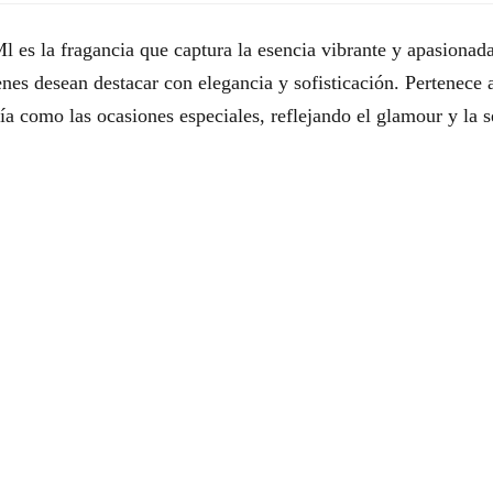
l
s
e
:
es la fragancia que captura la esencia vibrante y apasionada 
es desean destacar con elegancia y sofisticación. Pertenece a 
r
1
 día como las ocasiones especiales, reflejando el glamour y la
a
8
:
,
2
3
2
5
,
€
9
.
4
€
.