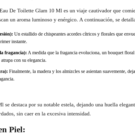
 Eau De Toilette Glam 10 Ml es un viaje cautivador que comie
scan un aroma luminoso y enérgico. A continuación, se detalla
esión):
Un estallido de chispeantes acordes cítricos y florales que envue
rimer instante.
a fragancia):
A medida que la fragancia evoluciona, un bouquet floral
 atrapa con su elegancia.
ra):
Finalmente, la madera y los almizcles se asientan suavemente, dej
agancia.
 se destaca por su notable estela, dejando una huella elegan
rdados, sin caer en la excesiva intensidad.
en Piel: