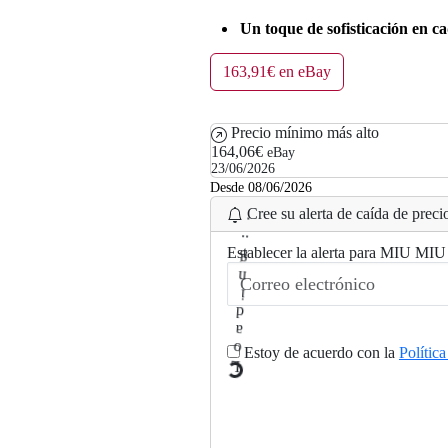
Un toque de sofisticación en c
163,91€ en eBay
Precio mínimo más alto
164,06€
eBay
23/06/2026
Desde 08/06/2026
Cree su alerta de caída de precio
Establecer la alerta para MIU
.
.
g
n
i
d
Estoy de acuerdo con la
Polític
a
o
L
.