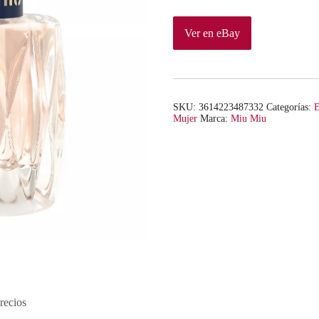
Ver en eBay
SKU:
3614223487332
Categorías:
E
Mujer
Marca:
Miu Miu
recios