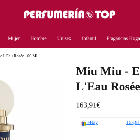
Mujer
Hombre
Unisex
Infantil
Fragancias Hoga
te L'Eau Rosée 100 Ml
Miu Miu - E
L'Eau Rosée
163,91
€
eBay
163,9