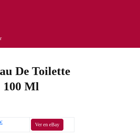
r
au De Toilette
 100 Ml
1€
Ver en eBay