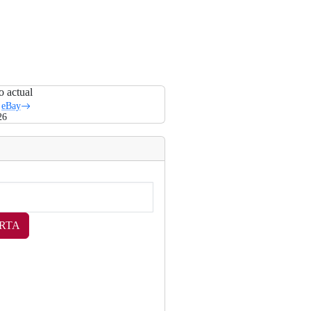
o actual
eBay
26
RTA