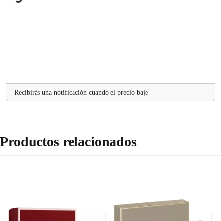
o
a
Recibirás una notificación cuando el precio baje
Productos relacionados