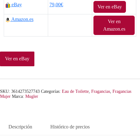
eBay
79,00€
Ver en eBay
Amazon.es
Ver en
Amazon.es
Ver en eBay
SKU:
3614273527743
Categorías:
Eau de Toilette
,
Fragancias
,
Fragancias
Mujer
Marca:
Mugler
Descripción
Histórico de precios