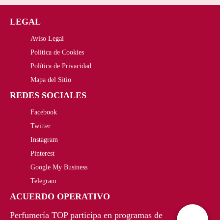
i
i
LEGAL
o
o
Aviso Legal
o
a
Política de Cookies
r
c
Política de Privacidad
i
t
Mapa del Sitio
REDES SOCIALES
g
u
Facebook
i
a
Twitter
n
l
Instagram
a
e
Pinterest
Google My Business
l
s
Telegram
e
:
ACUERDO OPERATIVO
r
1
Perfumería TOP participa en programas de