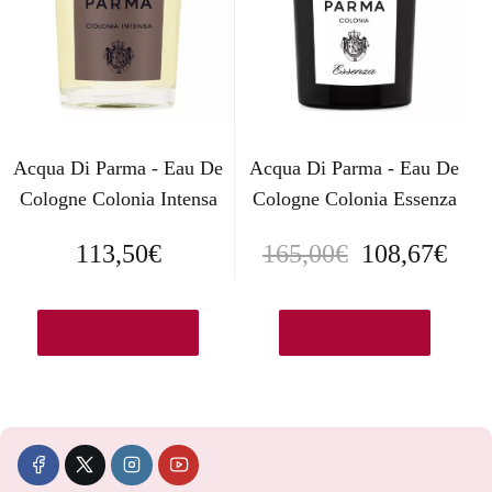
Acqua Di Parma - Eau De
Acqua Di Parma - Eau De
Cologne Colonia Intensa
Cologne Colonia Essenza
E
E
113,50
€
165,00
€
108,67
€
l
l
p
p
Ver en Amazon.es
Ver en Primor.eu
r
r
e
e
c
c