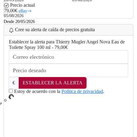
Precio actual
79,00€
eBay
05/08/2026
Desde 20/05/2026
Cree su alerta de caída de precios gratuita
Establecer la alerta para Thierry Mugler Angel Nova Eau de
Toilette Spray 100 ml - 79,00€
.
.
€
ESTABLECER LA ALERTA
g
n
i
d
Estoy de acuerdo con la
Política de privacidad
.
a
o
L
.