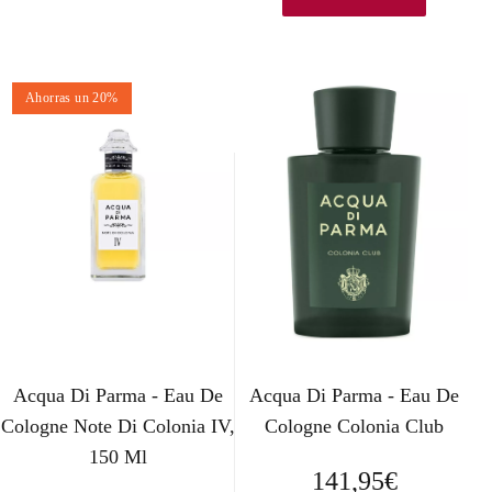
r
r
e
e
Ahorras un 20%
c
c
i
i
o
o
o
a
r
c
i
t
g
u
Acqua Di Parma - Eau De
Acqua Di Parma - Eau De
i
a
Cologne Note Di Colonia IV,
Cologne Colonia Club
n
l
150 Ml
141,95
€