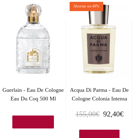
Ahorras un 40%
Guerlain - Eau De Cologne
Acqua Di Parma - Eau De
Eau Du Coq 500 Ml
Cologne Colonia Intensa
E
E
155,00
€
92,40
€
Añadir al carrito
l
l
p
p
Ver en Druni.es