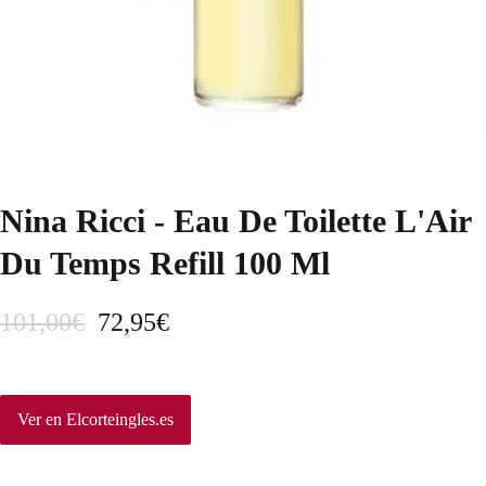
Nina Ricci - Eau De Toilette L'Air
Du Temps Refill 100 Ml
E
E
101,00
€
72,95
€
l
l
p
p
Ver en Elcorteingles.es
r
r