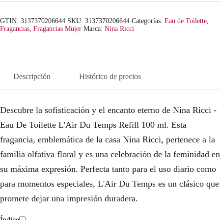
e
e
c
c
GTIN: 3137370206644
SKU:
3137370206644
Categorías:
Eau de Toilette
,
Fragancias
,
Fragancias Mujer
Marca:
Nina Ricci
i
i
o
o
o
a
Descripción
Histórico de precios
r
c
Descubre la sofisticación y el encanto eterno de Nina Ricci -
i
t
Eau De Toilette L'Air Du Temps Refill 100 ml. Esta
g
u
fragancia, emblemática de la casa Nina Ricci, pertenece a la
i
a
familia olfativa floral y es una celebración de la feminidad en
n
l
su máxima expresión. Perfecta tanto para el uso diario como
para momentos especiales, L'Air Du Temps es un clásico que
a
e
promete dejar una impresión duradera.
l
s
Índice