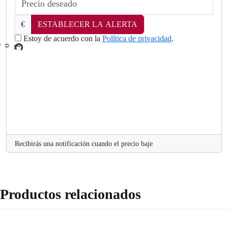
€
ESTABLECER LA ALERTA
d
a
Estoy de acuerdo con la
Política de privacidad
.
o
L
.
Recibirás una notificación cuando el precio baje
Productos relacionados