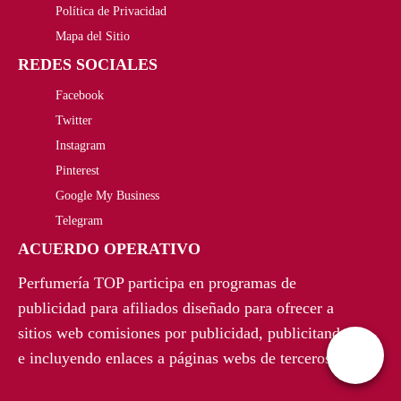
r
c
0
.
Política de Privacidad
i
t
0
Mapa del Sitio
REDES SOCIALES
g
u
€
Facebook
i
a
.
Twitter
n
l
Instagram
a
e
Pinterest
Google My Business
l
s
Telegram
e
:
ACUERDO OPERATIVO
r
1
Perfumería TOP participa en programas de
a
7
publicidad para afiliados diseñado para ofrecer a
sitios web comisiones por publicidad, publicitando
:
,
e incluyendo enlaces a páginas webs de terceros.
5
9