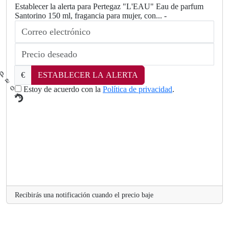
Establecer la alerta para Pertegaz "L'EAU" Eau de parfum
Santorino 150 ml, fragancia para mujer, con... -
€
ESTABLECER LA ALERTA
Estoy de acuerdo con la
Política de privacidad
.
L
o
a
d
i
n
g
..
.
Recibirás una notificación cuando el precio baje